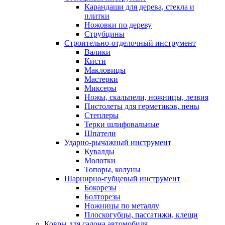
Карандаши для дерева, стекла и
плитки
Ножовки по дереву
Струбцины
Строительно-отделочный инструмент
Валики
Кисти
Макловицы
Мастерки
Миксеры
Ножы, скальпели, ножницы, лезвия
Пистолеты для герметиков, пены
Степлеры
Терки шлифовальные
Шпатели
Ударно-рычажный инструмент
Кувалды
Молотки
Топоры, колуны
Шарнирно-губцевый инструмент
Бокорезы
Болторезы
Ножницы по металлу
Плоскогубцы, пассатижи, клещи
Ковры для салона автомобиля