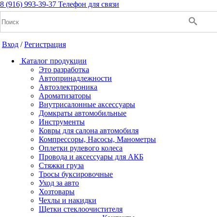
8 (916) 993-39-37
Телефон для связи
Вход
/
Регистрация
Каталог продукции
Это разработка
Автопринадлежности
Автоэлектроника
+7(916) 993-39-37
Ароматизаторы
Внутрисалонные аксессуары
Заказать звонок
Домкраты автомобильные
Инструменты
Ковры для салона автомобиля
Компрессоры, Насосы, Манометры
Notice: Undefined index: cart_total in
Оплетки рулевого колеса
/home/a/a2dm2020/a2dm.ru/public_html/wa-
Провода и аксессуары для АКБ
cache/apps/shop/templates/compiled/shop_ru_RU/ad/3d/07/ad3d0
Стяжки груза
on line 260 Notice: Trying to get property of non-object in
Тросы буксировочные
/home/a/a2dm2020/a2dm.ru/public_html/wa-
Уход за авто
cache/apps/shop/templates/compiled/shop_ru_RU/ad/3d/07/ad3d0
Хозтовары
on line 260 0
Р
Чехлы и накидки
Щетки стеклоочистителя