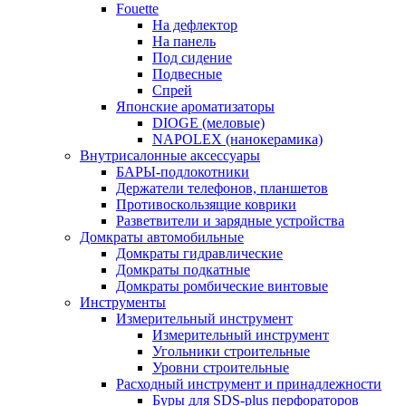
Fouette
На дефлектор
На панель
Под сидение
Подвесные
Спрей
Японские ароматизаторы
DIOGE (меловые)
NAPOLEX (нанокерамика)
Внутрисалонные аксессуары
БАРЫ-подлокотники
Держатели телефонов, планшетов
Противоскользящие коврики
Разветвители и зарядные устройства
Домкраты автомобильные
Домкраты гидравлические
Домкраты подкатные
Домкраты ромбические винтовые
Инструменты
Измерительный инструмент
Измерительный инструмент
Угольники строительные
Уровни строительные
Расходный инструмент и принадлежности
Буры для SDS-plus перфораторов