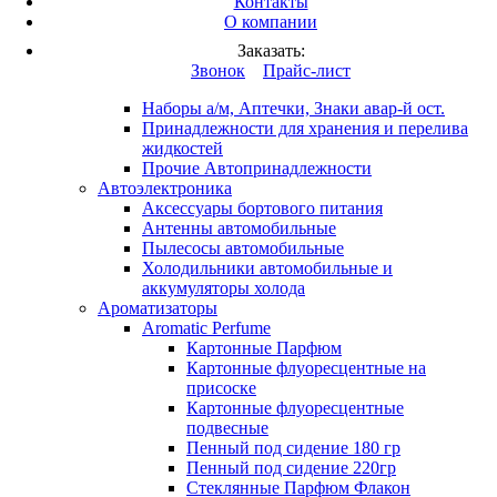
Контакты
Вход
/
Регистрация
О компании
Каталог продукции
Заказать:
Это разработка
Звонок
Прайс-лист
Автопринадлежности
Наборы а/м, Аптечки, Знаки авар-й ост.
Принадлежности для хранения и перелива
жидкостей
Прочие Автопринадлежности
Автоэлектроника
Аксессуары бортового питания
Антенны автомобильные
Пылесосы автомобильные
Холодильники автомобильные и
аккумуляторы холода
Ароматизаторы
Aromatic Perfume
Картонные Парфюм
Картонные флуоресцентные на
присоске
Картонные флуоресцентные
подвесные
Пенный под сидение 180 гр
Пенный под сидение 220гр
Стеклянные Парфюм Флакон