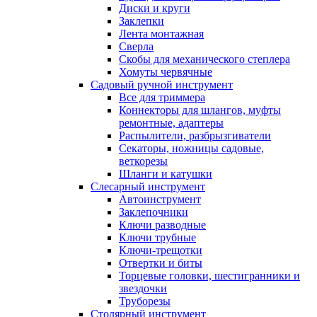
Диски и круги
Заклепки
Лента монтажная
Сверла
Скобы для механического степлера
Хомуты червячные
Садовый ручной инструмент
Все для триммера
Коннекторы для шлангов, муфты
ремонтные, адаптеры
Распылители, разбрызгиватели
Секаторы, ножницы садовые,
веткорезы
Шланги и катушки
Слесарный инструмент
Автоинструмент
Заклепочники
Ключи разводные
Ключи трубные
Ключи-трещотки
Отвертки и биты
Торцевые головки, шестигранники и
звездочки
Труборезы
Столярный инструмент