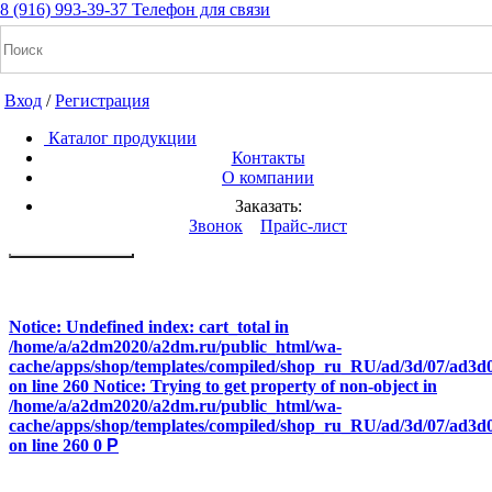
8 (916) 993-39-37
Код:3232
Код:2828
Код:2929
Код:3030
Код:3131
Телефон для связи
Вход
/
Регистрация
Каталог продукции
Контакты
О компании
Заказать:
+7(916) 993-39-37
Звонок
Прайс-лист
Заказать звонок
Notice: Undefined index: cart_total in
/home/a/a2dm2020/a2dm.ru/public_html/wa-
cache/apps/shop/templates/compiled/shop_ru_RU/ad/3d/07/ad3d0
on line 260 Notice: Trying to get property of non-object in
/home/a/a2dm2020/a2dm.ru/public_html/wa-
cache/apps/shop/templates/compiled/shop_ru_RU/ad/3d/07/ad3d0
on line 260 0
Р