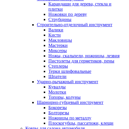
Карандаши для дерева, стекла и
плитки
Ножовки по дереву
Струбцины
Строительно-отделочный инструмент
Валики
Кисти
Макловицы
Мастерки
Миксеры
Ножы, скальпели, ножницы, лезвия
Пистолеты для герметиков, пены
Степлеры
Терки шлифовальные
Шпатели
Ударно-рычажный инструмент
Кувалды
Молотки
Топоры, колуны
Шарнирно-губцевый инструмент
Бокорезы
Болторезы
Ножницы по металлу
Плоскогубцы, пассатижи, клещи
Ковры для салона автомобиля