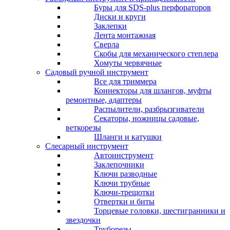
Буры для SDS-plus перфораторов
Диски и круги
Заклепки
Лента монтажная
Сверла
Скобы для механического степлера
Хомуты червячные
Садовый ручной инструмент
Все для триммера
Коннекторы для шлангов, муфты
ремонтные, адаптеры
Распылители, разбрызгиватели
Секаторы, ножницы садовые,
веткорезы
Шланги и катушки
Слесарный инструмент
Автоинструмент
Заклепочники
Ключи разводные
Ключи трубные
Ключи-трещотки
Отвертки и биты
Торцевые головки, шестигранники и
звездочки
Труборезы