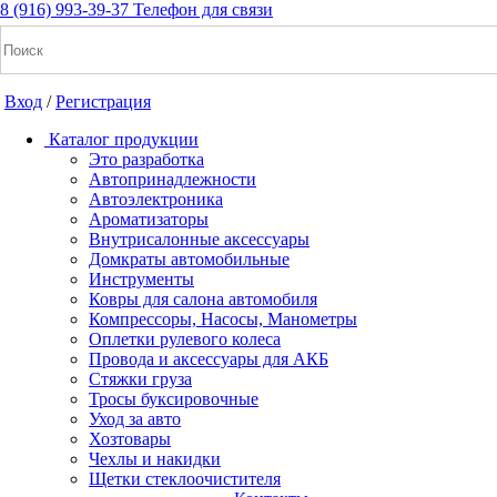
8 (916) 993-39-37
Телефон для связи
Вход
/
Регистрация
Каталог продукции
Это разработка
Автопринадлежности
Автоэлектроника
+7(916) 993-39-37
Ароматизаторы
Внутрисалонные аксессуары
Заказать звонок
Домкраты автомобильные
Инструменты
Ковры для салона автомобиля
Компрессоры, Насосы, Манометры
Notice: Undefined index: cart_total in
Оплетки рулевого колеса
/home/a/a2dm2020/a2dm.ru/public_html/wa-
Провода и аксессуары для АКБ
cache/apps/shop/templates/compiled/shop_ru_RU/ad/3d/07/ad3d0
Стяжки груза
on line 260 Notice: Trying to get property of non-object in
Тросы буксировочные
/home/a/a2dm2020/a2dm.ru/public_html/wa-
Уход за авто
cache/apps/shop/templates/compiled/shop_ru_RU/ad/3d/07/ad3d0
Хозтовары
on line 260 0
Р
Чехлы и накидки
Щетки стеклоочистителя