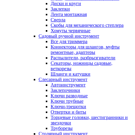
Диски и круги
Заклепки
Лента монтажная
Сверла
Скобы для механического степлера
Хомуты червячные
Садовый ручной инструмент
Все для триммера
Коннекторы для шлангов, муфты
ремонтные, адаптеры
Распылители, разбрызгиватели
Секаторы, ножницы садовые,
веткорезы
Шланги и катушки
Слесарный инструмент
Автоинструмент
Заклепочники
Ключи разводные
Ключи трубные
Ключи-трещотки
Отвертки и биты
Торцевые головки, шестигранники и
звездочки
Труборезы
Столярный инструмент