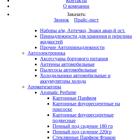
Контакты
Вход
/
Регистрация
О компании
Каталог продукции
Заказать:
Это разработка
Звонок
Прайс-лист
Автопринадлежности
Наборы а/м, Аптечки, Знаки авар-й ост.
Принадлежности для хранения и перелива
жидкостей
Прочие Автопринадлежности
Автоэлектроника
Аксессуары бортового питания
Антенны автомобильные
Пылесосы автомобильные
Холодильники автомобильные и
аккумуляторы холода
Ароматизаторы
Aromatic Perfume
Картонные Парфюм
Картонные флуоресцентные на
присоске
Картонные флуоресцентные
подвесные
Пенный под сидение 180 гр
Пенный под сидение 220гр
Стеклянные Парфюм Флакон