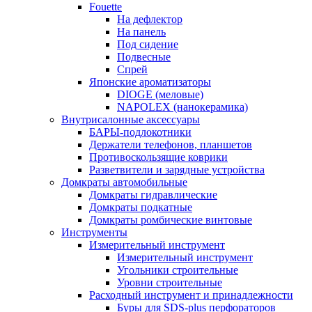
Fouette
На дефлектор
На панель
Под сидение
Подвесные
Спрей
Японские ароматизаторы
DIOGE (меловые)
NAPOLEX (нанокерамика)
Внутрисалонные аксессуары
БАРЫ-подлокотники
Держатели телефонов, планшетов
Противоскользящие коврики
Разветвители и зарядные устройства
Домкраты автомобильные
Домкраты гидравлические
Домкраты подкатные
Домкраты ромбические винтовые
Инструменты
Измерительный инструмент
Измерительный инструмент
Угольники строительные
Уровни строительные
Расходный инструмент и принадлежности
Буры для SDS-plus перфораторов