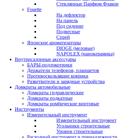
Стеклянные Парфюм Флакон
Fouette
На дефлектор
На панель
Под сидение
Подвесные
Спрей
Японские ароматизаторы
DIOGE (меловые)
NAPOLEX (нанокерамика)
Внутрисалонные аксессуары
БАРЫ-подлокотники
Держатели телефонов, планшетов
Противоскользящие коврики
Разветвители и зарядные устройства
Домкраты автомобильные
Домкраты гидравлические
Домкраты подкатные
Домкраты ромбические винтовые
Инструменты
Измерительный инструмент
Измерительный инструмент
Угольники строительные
Уровни строительные
Расходный инструмент и принадлежности