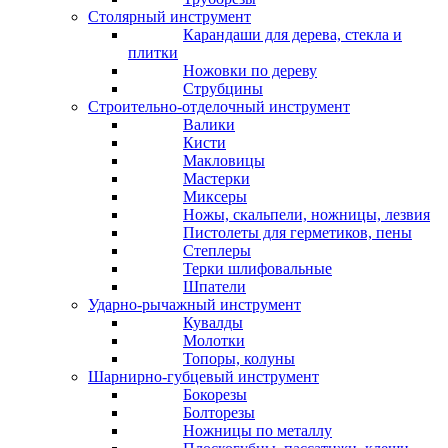
Столярный инструмент
Карандаши для дерева, стекла и
плитки
Ножовки по дереву
Струбцины
Строительно-отделочный инструмент
Валики
Кисти
Макловицы
Мастерки
Миксеры
Ножы, скальпели, ножницы, лезвия
Пистолеты для герметиков, пены
Степлеры
Терки шлифовальные
Шпатели
Ударно-рычажный инструмент
Кувалды
Молотки
Топоры, колуны
Шарнирно-губцевый инструмент
Бокорезы
Болторезы
Ножницы по металлу