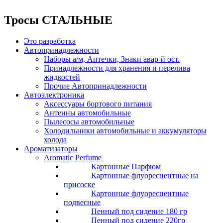
Тросы СТАЛЬНЫЕ
Это разработка
Автопринадлежности
Наборы а/м, Аптечки, Знаки авар-й ост.
Принадлежности для хранения и перелива
жидкостей
Прочие Автопринадлежности
Автоэлектроника
Аксессуары бортового питания
Антенны автомобильные
Пылесосы автомобильные
Холодильники автомобильные и аккумуляторы
холода
Ароматизаторы
Aromatic Perfume
Картонные Парфюм
Картонные флуоресцентные на
присоске
Картонные флуоресцентные
подвесные
Пенный под сидение 180 гр
Пенный под сидение 220гр