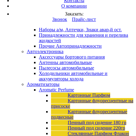
Контакты
Вход
/
Регистрация
О компании
Каталог продукции
Заказать:
Это разработка
Звонок
Прайс-лист
Автопринадлежности
Наборы а/м, Аптечки, Знаки авар-й ост.
Принадлежности для хранения и перелива
жидкостей
Прочие Автопринадлежности
Автоэлектроника
Аксессуары бортового питания
Антенны автомобильные
Пылесосы автомобильные
Холодильники автомобильные и
аккумуляторы холода
Ароматизаторы
Aromatic Perfume
Картонные Парфюм
Картонные флуоресцентные на
присоске
Картонные флуоресцентные
подвесные
Пенный под сидение 180 гр
Пенный под сидение 220гр
Стеклянные Парфюм Флакон