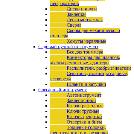
перфораторов
Диски и круги
Заклепки
Лента монтажная
Сверла
Скобы для механического
степлера
Хомуты червячные
Садовый ручной инструмент
Все для триммера
Коннекторы для шлангов,
муфты ремонтные, адаптеры
Распылители, разбрызгиватели
Секаторы, ножницы садовые,
веткорезы
Шланги и катушки
Слесарный инструмент
Автоинструмент
Заклепочники
Ключи разводные
Ключи трубные
Ключи-трещотки
Отвертки и биты
Торцевые головки,
шестигранники и звездочки