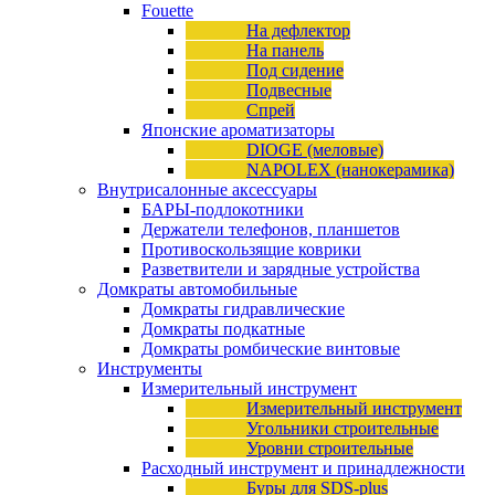
Fouette
На дефлектор
На панель
Под сидение
Подвесные
Спрей
Японские ароматизаторы
DIOGE (меловые)
NAPOLEX (нанокерамика)
Внутрисалонные аксессуары
БАРЫ-подлокотники
Держатели телефонов, планшетов
Противоскользящие коврики
Разветвители и зарядные устройства
Домкраты автомобильные
Домкраты гидравлические
Домкраты подкатные
Домкраты ромбические винтовые
Инструменты
Измерительный инструмент
Измерительный инструмент
Угольники строительные
Уровни строительные
Расходный инструмент и принадлежности
Буры для SDS-plus