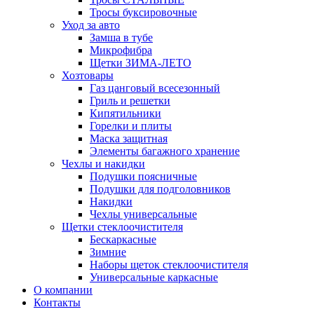
Тросы буксировочные
Уход за авто
Замша в тубе
Микрофибра
Щетки ЗИМА-ЛЕТО
Хозтовары
Газ цанговый всесезонный
Гриль и решетки
Кипятильники
Горелки и плиты
Маска защитная
Элементы багажного хранение
Чехлы и накидки
Подушки поясничные
Подушки для подголовников
Накидки
Чехлы универсальные
Щетки стеклоочистителя
Бескаркасные
Зимние
Наборы щеток стеклоочистителя
Универсальные каркасные
О компании
Контакты