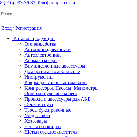
8 (916) 993-39-37
Телефон для связи
Вход
/
Регистрация
Каталог продукции
Это разработка
Автопринадлежности
Автоэлектроника
+7(916) 993-39-37
Ароматизаторы
Внутрисалонные аксессуары
Заказать звонок
Домкраты автомобильные
Инструменты
Ковры для салона автомобиля
Компрессоры, Насосы, Манометры
Notice: Undefined index: cart_total in
Оплетки рулевого колеса
/home/a/a2dm2020/a2dm.ru/public_html/wa-
Провода и аксессуары для АКБ
cache/apps/shop/templates/compiled/shop_ru_RU/ad/3d/07/ad3d0
Стяжки груза
on line 260 Notice: Trying to get property of non-object in
Тросы буксировочные
/home/a/a2dm2020/a2dm.ru/public_html/wa-
Уход за авто
cache/apps/shop/templates/compiled/shop_ru_RU/ad/3d/07/ad3d0
Хозтовары
on line 260 0
Р
Чехлы и накидки
Щетки стеклоочистителя