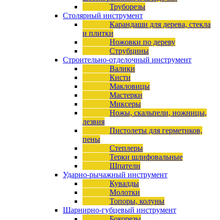
Труборезы
Столярный инструмент
Карандаши для дерева, стекла
и плитки
Ножовки по дереву
Струбцины
Строительно-отделочный инструмент
Валики
Кисти
Макловицы
Мастерки
Миксеры
Ножы, скальпели, ножницы,
лезвия
Пистолеты для герметиков,
пены
Степлеры
Терки шлифовальные
Шпатели
Ударно-рычажный инструмент
Кувалды
Молотки
Топоры, колуны
Шарнирно-губцевый инструмент
Бокорезы