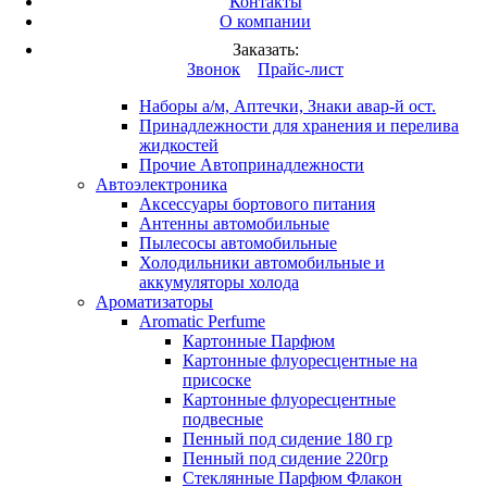
Контакты
Вход
/
Регистрация
О компании
Каталог продукции
Заказать:
Это разработка
Звонок
Прайс-лист
Автопринадлежности
Наборы а/м, Аптечки, Знаки авар-й ост.
Принадлежности для хранения и перелива
жидкостей
Прочие Автопринадлежности
Автоэлектроника
Аксессуары бортового питания
Антенны автомобильные
Пылесосы автомобильные
Холодильники автомобильные и
аккумуляторы холода
Ароматизаторы
Aromatic Perfume
Картонные Парфюм
Картонные флуоресцентные на
присоске
Картонные флуоресцентные
подвесные
Пенный под сидение 180 гр
Пенный под сидение 220гр
Стеклянные Парфюм Флакон