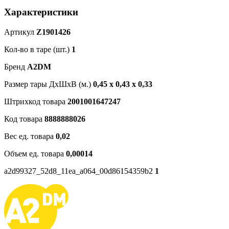
Характеристики
Артикул
Z1901426
Кол-во в таре (шт.)
1
Бренд
A2DM
Размер тары ДхШхВ (м.)
0,45 х 0,43 х 0,33
Штрихкод товара
2001001647247
Код товара
8888888026
Вес ед. товара
0,02
Объем ед. товара
0,00014
a2d99327_52d8_11ea_a064_00d86154359b2
1