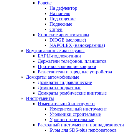
Fouette
На дефлектор
На панель
Под сидение
Подвесные
Спрей
Японские ароматизаторы
DIOGE (меловые)
NAPOLEX (нанокерамика)
Внутрисалонные аксессуары
БАРЫ-подлокотники
Держатели телефонов, планшетов
Противоскользящие коврики
Разветвители и зарядные устройства
Домкраты автомобильные
Домкраты гидравлические
Домкраты подкатные
Домкраты ромбические винтовые
Инструменты
Измерительный инструмент
Измерительный инструмент
Угольники строительные
Уровни строительные
Расходный инструмент и принадлежности
Буры для SDS-plus перфораторов