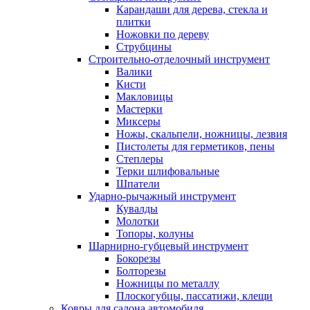
Карандаши для дерева, стекла и
плитки
Ножовки по дереву
Струбцины
Строительно-отделочный инструмент
Валики
Кисти
Макловицы
Мастерки
Миксеры
Ножы, скальпели, ножницы, лезвия
Пистолеты для герметиков, пены
Степлеры
Терки шлифовальные
Шпатели
Ударно-рычажный инструмент
Кувалды
Молотки
Топоры, колуны
Шарнирно-губцевый инструмент
Бокорезы
Болторезы
Ножницы по металлу
Плоскогубцы, пассатижи, клещи
Ковры для салона автомобиля