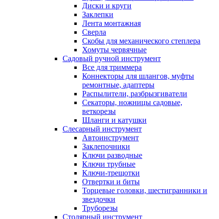
Диски и круги
Заклепки
Лента монтажная
Сверла
Скобы для механического степлера
Хомуты червячные
Садовый ручной инструмент
Все для триммера
Коннекторы для шлангов, муфты
ремонтные, адаптеры
Распылители, разбрызгиватели
Секаторы, ножницы садовые,
веткорезы
Шланги и катушки
Слесарный инструмент
Автоинструмент
Заклепочники
Ключи разводные
Ключи трубные
Ключи-трещотки
Отвертки и биты
Торцевые головки, шестигранники и
звездочки
Труборезы
Столярный инструмент