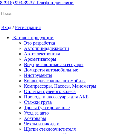
8 (916) 993-39-37
Телефон для связи
Вход
/
Регистрация
Каталог продукции
Это разработка
Автопринадлежности
Автоэлектроника
+7(916) 993-39-37
Ароматизаторы
Внутрисалонные аксессуары
Заказать звонок
Домкраты автомобильные
Инструменты
Ковры для салона автомобиля
Компрессоры, Насосы, Манометры
Notice: Undefined index: cart_total in
Оплетки рулевого колеса
/home/a/a2dm2020/a2dm.ru/public_html/wa-
Провода и аксессуары для АКБ
cache/apps/shop/templates/compiled/shop_ru_RU/ad/3d/07/ad3d0
Стяжки груза
on line 260 Notice: Trying to get property of non-object in
Тросы буксировочные
/home/a/a2dm2020/a2dm.ru/public_html/wa-
Уход за авто
cache/apps/shop/templates/compiled/shop_ru_RU/ad/3d/07/ad3d0
Хозтовары
on line 260 0
Р
Чехлы и накидки
Щетки стеклоочистителя