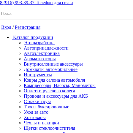
8 (916) 993-39-37
Телефон для связи
Вход
/
Регистрация
Каталог продукции
Это разработка
Автопринадлежности
Автоэлектроника
+7(916) 993-39-37
Ароматизаторы
Внутрисалонные аксессуары
Заказать звонок
Домкраты автомобильные
Инструменты
Ковры для салона автомобиля
Компрессоры, Насосы, Манометры
Notice: Undefined index: cart_total in
Оплетки рулевого колеса
/home/a/a2dm2020/a2dm.ru/public_html/wa-
Провода и аксессуары для АКБ
cache/apps/shop/templates/compiled/shop_ru_RU/ad/3d/07/ad3d0
Стяжки груза
on line 260 Notice: Trying to get property of non-object in
Тросы буксировочные
/home/a/a2dm2020/a2dm.ru/public_html/wa-
Уход за авто
cache/apps/shop/templates/compiled/shop_ru_RU/ad/3d/07/ad3d0
Хозтовары
on line 260 0
Р
Чехлы и накидки
Щетки стеклоочистителя