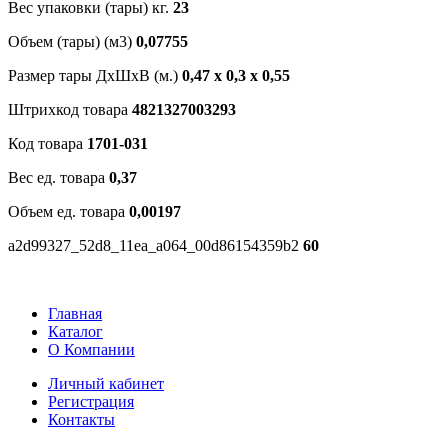
Вес упаковки (тары) кг.
23
Объем (тары) (м3)
0,07755
Размер тары ДхШхВ (м.)
0,47 х 0,3 х 0,55
Штрихкод товара
4821327003293
Код товара
1701-031
Вес ед. товара
0,37
Объем ед. товара
0,00197
a2d99327_52d8_11ea_a064_00d86154359b2
60
Главная
Каталог
О Компании
Личный кабинет
Регистрация
Контакты