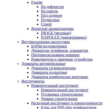
Fouette
На дефлектор
На панель
Под сидение
Подвесные
Спрей
Японские ароматизаторы
DIOGE (меловые)
NAPOLEX (нанокерамика)
Внутрисалонные аксессуары
БАРЫ-подлокотники
Держатели телефонов, планшетов
Противоскользящие коврики
Разветвители и зарядные устройства
Домкраты автомобильные
Домкраты гидравлические
Домкраты подкатные
Домкраты ромбические винтовые
Инструменты
Измерительный инструмент
Измерительный инструмент
Угольники строительные
Уровни строительные
Расходный инструмент и принадлежности
Буры для SDS-plus перфораторов