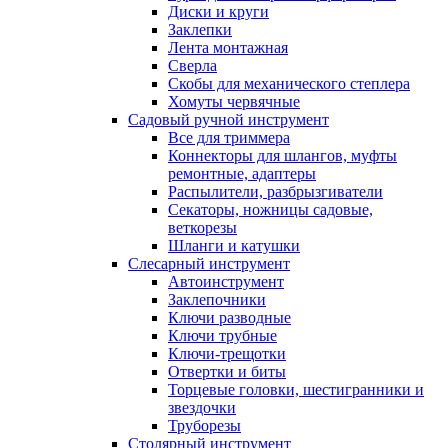
Диски и круги
Заклепки
Лента монтажная
Сверла
Скобы для механического степлера
Хомуты червячные
Садовый ручной инструмент
Все для триммера
Коннекторы для шлангов, муфты
ремонтные, адаптеры
Распылители, разбрызгиватели
Секаторы, ножницы садовые,
веткорезы
Шланги и катушки
Слесарный инструмент
Автоинструмент
Заклепочники
Ключи разводные
Ключи трубные
Ключи-трещотки
Отвертки и биты
Торцевые головки, шестигранники и
звездочки
Труборезы
Столярный инструмент