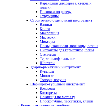
Карандаши для дерева, стекла и
плитки
Ножовки по дереву
Струбцины
Строительно-отделочный инструмент
Валики
Кисти
Макловицы
Мастерки
Миксеры
Ножы, скальпели, ножницы, лезвия
Пистолеты для герметиков, пены
Степлеры
Терки шлифовальные
Шпатели
Ударно-рычажный инструмент
Кувалды
Молотки
Топоры, колуны
Шарнирно-губцевый инструмент
Бокорезы
Болторезы
Ножницы по металлу
Плоскогубцы, пассатижи, клещи
Ковры для салона автомобиля