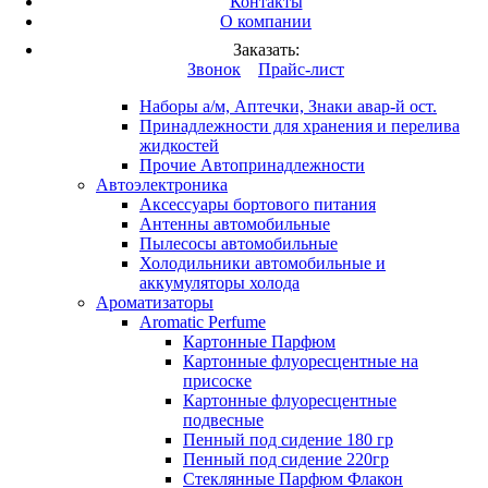
Контакты
Вход
/
Регистрация
О компании
Каталог продукции
Заказать:
Это разработка
Звонок
Прайс-лист
Автопринадлежности
Наборы а/м, Аптечки, Знаки авар-й ост.
Принадлежности для хранения и перелива
жидкостей
Прочие Автопринадлежности
Автоэлектроника
Аксессуары бортового питания
Антенны автомобильные
Пылесосы автомобильные
Холодильники автомобильные и
аккумуляторы холода
Ароматизаторы
Aromatic Perfume
Картонные Парфюм
Картонные флуоресцентные на
присоске
Картонные флуоресцентные
подвесные
Пенный под сидение 180 гр
Пенный под сидение 220гр
Стеклянные Парфюм Флакон