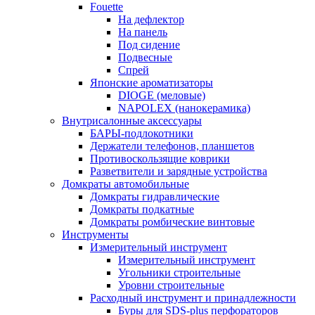
Fouette
На дефлектор
На панель
Под сидение
Подвесные
Спрей
Японские ароматизаторы
DIOGE (меловые)
NAPOLEX (нанокерамика)
Внутрисалонные аксессуары
БАРЫ-подлокотники
Держатели телефонов, планшетов
Противоскользящие коврики
Разветвители и зарядные устройства
Домкраты автомобильные
Домкраты гидравлические
Домкраты подкатные
Домкраты ромбические винтовые
Инструменты
Измерительный инструмент
Измерительный инструмент
Угольники строительные
Уровни строительные
Расходный инструмент и принадлежности
Буры для SDS-plus перфораторов