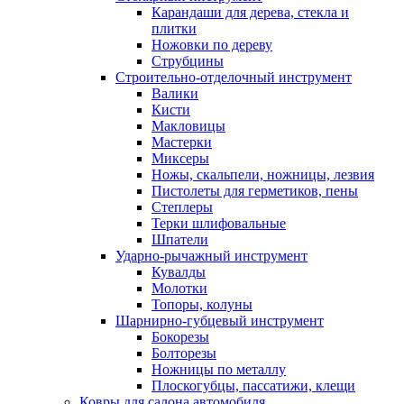
Карандаши для дерева, стекла и
плитки
Ножовки по дереву
Струбцины
Строительно-отделочный инструмент
Валики
Кисти
Макловицы
Мастерки
Миксеры
Ножы, скальпели, ножницы, лезвия
Пистолеты для герметиков, пены
Степлеры
Терки шлифовальные
Шпатели
Ударно-рычажный инструмент
Кувалды
Молотки
Топоры, колуны
Шарнирно-губцевый инструмент
Бокорезы
Болторезы
Ножницы по металлу
Плоскогубцы, пассатижи, клещи
Ковры для салона автомобиля