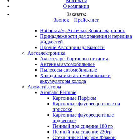
Контакты
Вход
/
Регистрация
О компании
Каталог продукции
Заказать:
Это разработка
Звонок
Прайс-лист
Автопринадлежности
Наборы а/м, Аптечки, Знаки авар-й ост.
Принадлежности для хранения и перелива
жидкостей
Прочие Автопринадлежности
Автоэлектроника
Аксессуары бортового питания
Антенны автомобильные
Пылесосы автомобильные
Холодильники автомобильные и
аккумуляторы холода
Ароматизаторы
Aromatic Perfume
Картонные Парфюм
Картонные флуоресцентные на
присоске
Картонные флуоресцентные
подвесные
Пенный под сидение 180 гр
Пенный под сидение 220гр
Стеклянные Парфюм Флакон