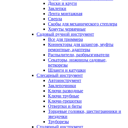
Диски и круги
Заклепки
Лента монтажная
Сверла
Скобы для механического степлера
Хомуты червячные
Садовый ручной инструмент
Все для триммера
Коннекторы для шлангов, муфты
ремонтные, адаптеры
Распылители, разбрызгиватели
Секаторы, ножницы садовые,
веткорезы
Шланги и катушки
Слесарный инструмент
Автоинструмент
Заклепочники
Ключи разводные
Ключи трубные
Ключи-трещотки
Отвертки и биты
Торцевые головки, шестигранники и
звездочки
Труборезы
Столярный инструмент