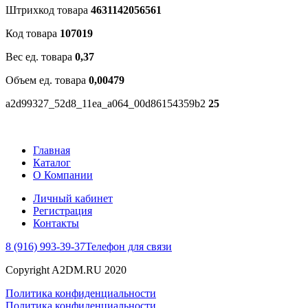
Штрихкод товара
4631142056561
Код товара
107019
Вес ед. товара
0,37
Объем ед. товара
0,00479
a2d99327_52d8_11ea_a064_00d86154359b2
25
Главная
Каталог
О Компании
Личный кабинет
Регистрация
Контакты
8 (916) 993-39-37
Телефон для связи
Copyright A2DM.RU 2020
Политика конфиденциальности
Политика конфиденциальности