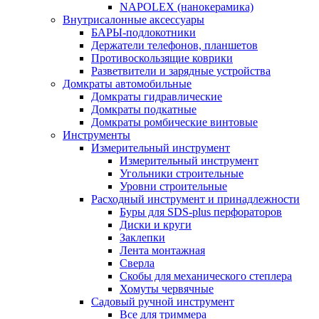
NAPOLEX (нанокерамика)
Внутрисалонные аксессуары
БАРЫ-подлокотники
Держатели телефонов, планшетов
Противоскользящие коврики
Разветвители и зарядные устройства
Домкраты автомобильные
Домкраты гидравлические
Домкраты подкатные
Домкраты ромбические винтовые
Инструменты
Измерительный инструмент
Измерительный инструмент
Угольники строительные
Уровни строительные
Расходный инструмент и принадлежности
Буры для SDS-plus перфораторов
Диски и круги
Заклепки
Лента монтажная
Сверла
Скобы для механического степлера
Хомуты червячные
Садовый ручной инструмент
Все для триммера