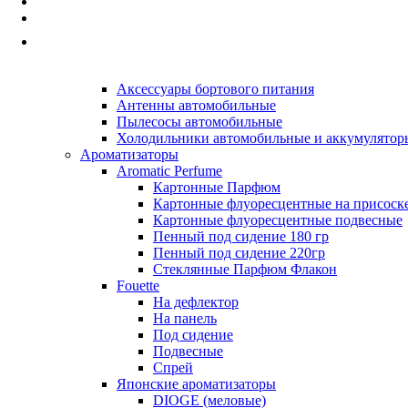
Автопринадлежности
Наборы а/м, Аптечки, Знаки авар-й ост.
Принадлежности для хранения и перелива жи
Прочие Автопринадлежности
Автоэлектроника
Аксессуары бортового питания
Антенны автомобильные
Пылесосы автомобильные
Холодильники автомобильные и аккумулятор
Ароматизаторы
Aromatic Perfume
Картонные Парфюм
Картонные флуоресцентные на присоск
Картонные флуоресцентные подвесные
Пенный под сидение 180 гр
Пенный под сидение 220гр
Стеклянные Парфюм Флакон
Fouette
На дефлектор
На панель
Под сидение
Подвесные
Спрей
Японские ароматизаторы
DIOGE (меловые)