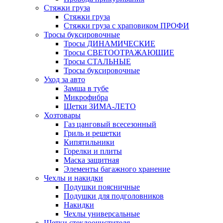
Стяжки груза
Стяжки груза
Стяжки груза с храповиком ПРОФИ
Тросы буксировочные
Тросы ДИНАМИЧЕСКИЕ
Тросы СВЕТООТРАЖАЮЩИЕ
Тросы СТАЛЬНЫЕ
Тросы буксировочные
Уход за авто
Замша в тубе
Микрофибра
Щетки ЗИМА-ЛЕТО
Хозтовары
Газ цанговый всесезонный
Гриль и решетки
Кипятильники
Горелки и плиты
Маска защитная
Элементы багажного хранение
Чехлы и накидки
Подушки поясничные
Подушки для подголовников
Накидки
Чехлы универсальные
Щетки стеклоочистителя