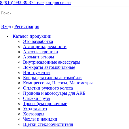
8 (916) 993-39-37
Телефон для связи
Вход
/
Регистрация
Каталог продукции
Это разработка
Автопринадлежности
Автоэлектроника
+7(916) 993-39-37
Ароматизаторы
Внутрисалонные аксессуары
Заказать звонок
Домкраты автомобильные
Инструменты
Ковры для салона автомобиля
Компрессоры, Насосы, Манометры
Notice: Undefined index: cart_total in /home/a/a2dm2020/a2dm.
Оплетки рулевого колеса
cache/apps/shop/templates/compiled/shop_ru_RU/ad/3d/07/ad3d076
Провода и аксессуары для АКБ
/home/a/a2dm2020/a2dm.ru/public_html/wa-cache/apps/shop/temp
Стяжки груза
Тросы буксировочные
Уход за авто
Вход
/
Регистрация
Хозтовары
Чехлы и накидки
Каталог продукции
Щетки стеклоочистителя
Это разработка