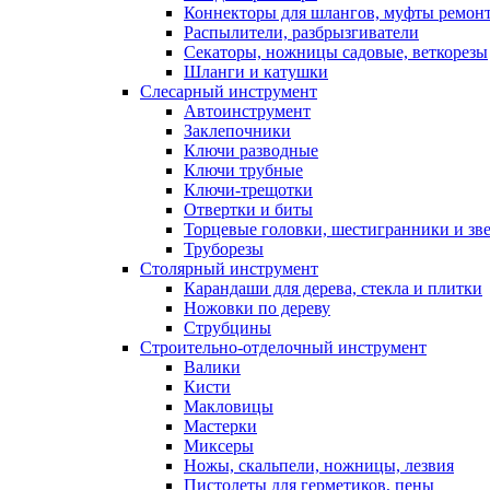
Коннекторы для шлангов, муфты ремонт
Распылители, разбрызгиватели
Секаторы, ножницы садовые, веткорезы
Шланги и катушки
Слесарный инструмент
Автоинструмент
Заклепочники
Ключи разводные
Ключи трубные
Ключи-трещотки
Отвертки и биты
Торцевые головки, шестигранники и зв
Труборезы
Столярный инструмент
Карандаши для дерева, стекла и плитки
Ножовки по дереву
Струбцины
Строительно-отделочный инструмент
Валики
Кисти
Макловицы
Мастерки
Миксеры
Ножы, скальпели, ножницы, лезвия
Пистолеты для герметиков, пены