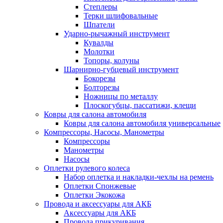
Степлеры
Терки шлифовальные
Шпатели
Ударно-рычажный инструмент
Кувалды
Молотки
Топоры, колуны
Шарнирно-губцевый инструмент
Бокорезы
Болторезы
Ножницы по металлу
Плоскогубцы, пассатижи, клещи
Ковры для салона автомобиля
Ковры для салона автомобиля универсальные
Компрессоры, Насосы, Манометры
Компрессоры
Манометры
Насосы
Оплетки рулевого колеса
Набор оплетка и накладки-чехлы на ремень
Оплетки Спонжевые
Оплетки Экокожа
Провода и аксессуары для АКБ
Аксессуары для АКБ
Провода прикуривания