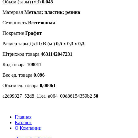
Объем (тары) (м3)
0,045
Материал
Металл; пластик; резина
Сезонность
Всесезонная
Покрытие
Графит
Размер тары ДхШхВ (м.)
0,5 х 0,3 х 0,3
Штрихкод товара
4631142047231
Код товара
108011
Вес ед. товара
0,096
Объем ед. товара
0,00061
a2d99327_52d8_11ea_a064_00d86154359b2
50
Главная
Каталог
О Компании