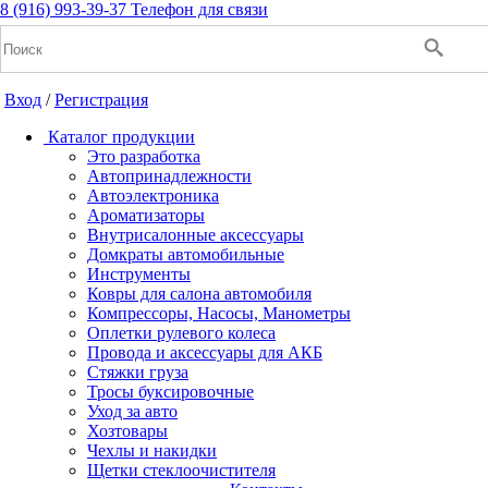
8 (916) 993-39-37
Телефон для связи
Вход
/
Регистрация
Каталог продукции
Это разработка
Автопринадлежности
Автоэлектроника
+7(916) 993-39-37
Ароматизаторы
Внутрисалонные аксессуары
Заказать звонок
Домкраты автомобильные
Инструменты
Ковры для салона автомобиля
Компрессоры, Насосы, Манометры
Notice: Undefined index: cart_total in
Оплетки рулевого колеса
/home/a/a2dm2020/a2dm.ru/public_html/wa-
Провода и аксессуары для АКБ
cache/apps/shop/templates/compiled/shop_ru_RU/ad/3d/07/ad3d0
Стяжки груза
on line 260 Notice: Trying to get property of non-object in
Тросы буксировочные
/home/a/a2dm2020/a2dm.ru/public_html/wa-
Уход за авто
cache/apps/shop/templates/compiled/shop_ru_RU/ad/3d/07/ad3d0
Хозтовары
on line 260 0
Р
Чехлы и накидки
Щетки стеклоочистителя