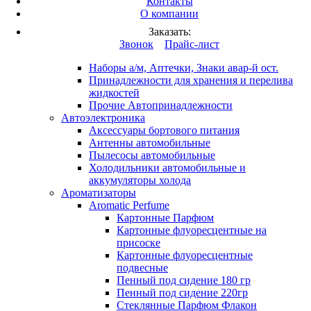
Контакты
Вход
/
Регистрация
О компании
Каталог продукции
Заказать:
Это разработка
Звонок
Прайс-лист
Автопринадлежности
Наборы а/м, Аптечки, Знаки авар-й ост.
Принадлежности для хранения и перелива
жидкостей
Прочие Автопринадлежности
Автоэлектроника
Аксессуары бортового питания
Антенны автомобильные
Пылесосы автомобильные
Холодильники автомобильные и
аккумуляторы холода
Ароматизаторы
Aromatic Perfume
Картонные Парфюм
Картонные флуоресцентные на
присоске
Картонные флуоресцентные
подвесные
Пенный под сидение 180 гр
Пенный под сидение 220гр
Стеклянные Парфюм Флакон