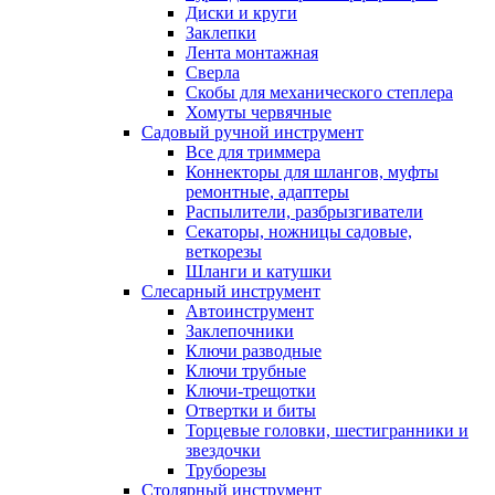
Диски и круги
Заклепки
Лента монтажная
Сверла
Скобы для механического степлера
Хомуты червячные
Садовый ручной инструмент
Все для триммера
Коннекторы для шлангов, муфты
ремонтные, адаптеры
Распылители, разбрызгиватели
Секаторы, ножницы садовые,
веткорезы
Шланги и катушки
Слесарный инструмент
Автоинструмент
Заклепочники
Ключи разводные
Ключи трубные
Ключи-трещотки
Отвертки и биты
Торцевые головки, шестигранники и
звездочки
Труборезы
Столярный инструмент