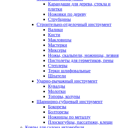
Карандаши для дерева, стекла и
плитки
Ножовки по дереву
Струбцины
Строительно-отделочный инструмент
Валики
Кисти
Макловицы
Мастерки
Миксеры
Ножы, скальпели, ножницы, лезвия
Пистолеты для герметиков, пены
Степлеры
Терки шлифовальные
Шпатели
Ударно-рычажный инструмент
Кувалды
Молотки
Топоры, колуны
Шарнирно-губцевый инструмент
Бокорезы
Болторезы
Ножницы по металлу
Плоскогубцы, пассатижи, клещи
Ковры для салона автомобиля