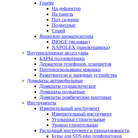
Fouette
На дефлектор
На панель
Под сидение
Подвесные
Спрей
Японские ароматизаторы
DIOGE (меловые)
NAPOLEX (нанокерамика)
Внутрисалонные аксессуары
БАРЫ-подлокотники
Держатели телефонов, планшетов
Противоскользящие коврики
Разветвители и зарядные устройства
Домкраты автомобильные
Домкраты гидравлические
Домкраты подкатные
Домкраты ромбические винтовые
Инструменты
Измерительный инструмент
Измерительный инструмент
Угольники строительные
Уровни строительные
Расходный инструмент и принадлежности
Буры для SDS-plus перфораторов