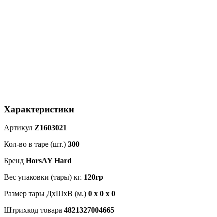
Характеристики
Артикул
Z1603021
Кол-во в таре (шт.)
300
Бренд
HorsAY Hard
Вес упаковки (тары) кг.
120гр
Размер тары ДхШхВ (м.)
0 х 0 х 0
Штрихкод товара
4821327004665