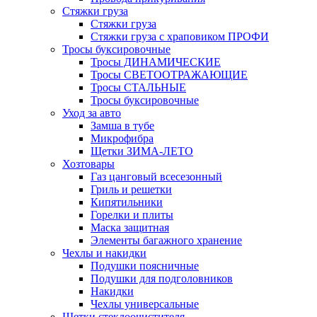
Стяжки груза
Стяжки груза
Стяжки груза с храповиком ПРОФИ
Тросы буксировочные
Тросы ДИНАМИЧЕСКИЕ
Тросы СВЕТООТРАЖАЮЩИЕ
Тросы СТАЛЬНЫЕ
Тросы буксировочные
Уход за авто
Замша в тубе
Микрофибра
Щетки ЗИМА-ЛЕТО
Хозтовары
Газ цанговый всесезонный
Гриль и решетки
Кипятильники
Горелки и плиты
Маска защитная
Элементы багажного хранение
Чехлы и накидки
Подушки поясничные
Подушки для подголовников
Накидки
Чехлы универсальные
Щетки стеклоочистителя