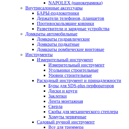
NAPOLEX (нанокерамика)
Внутрисалонные аксессуары
БАРЫ-подлокотники
Держатели телефонов, планшетов
Противоскользящие коврики
Разветвители и зарядные устройства
Домкраты автомобильные
Домкраты гидравлические
Домкраты подкатные
Домкраты ромбические винтовые
Инструменты
Измерительный инструмент
Измерительный инструмент
Угольники строительные
Уровни строительные
Расходный инструмент и принадлежности
Буры для SDS-plus перфораторов
Диски и круги
Заклепки
Лента монтажная
Сверла
Скобы для механического степлера
Хомуты червячные
Садовый ручной инструмент
Все для триммера