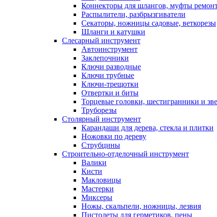
Коннекторы для шлангов, муфты ремонт
Распылители, разбрызгиватели
Секаторы, ножницы садовые, веткорезы
Шланги и катушки
Слесарный инструмент
Автоинструмент
Заклепочники
Ключи разводные
Ключи трубные
Ключи-трещотки
Отвертки и биты
Торцевые головки, шестигранники и зв
Труборезы
Столярный инструмент
Карандаши для дерева, стекла и плитки
Ножовки по дереву
Струбцины
Строительно-отделочный инструмент
Валики
Кисти
Макловицы
Мастерки
Миксеры
Ножы, скальпели, ножницы, лезвия
Пистолеты для герметиков, пены