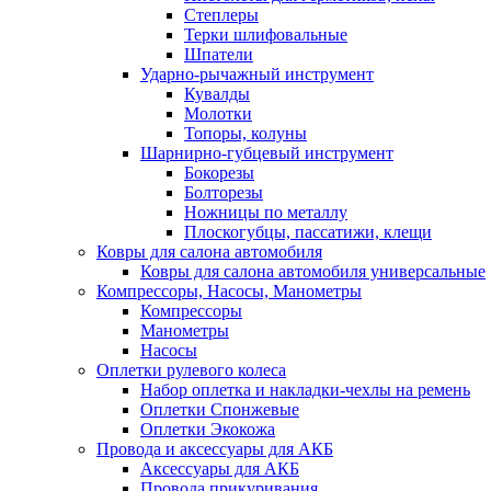
Степлеры
Терки шлифовальные
Шпатели
Ударно-рычажный инструмент
Кувалды
Молотки
Топоры, колуны
Шарнирно-губцевый инструмент
Бокорезы
Болторезы
Ножницы по металлу
Плоскогубцы, пассатижи, клещи
Ковры для салона автомобиля
Ковры для салона автомобиля универсальные
Компрессоры, Насосы, Манометры
Компрессоры
Манометры
Насосы
Оплетки рулевого колеса
Набор оплетка и накладки-чехлы на ремень
Оплетки Спонжевые
Оплетки Экокожа
Провода и аксессуары для АКБ
Аксессуары для АКБ
Провода прикуривания