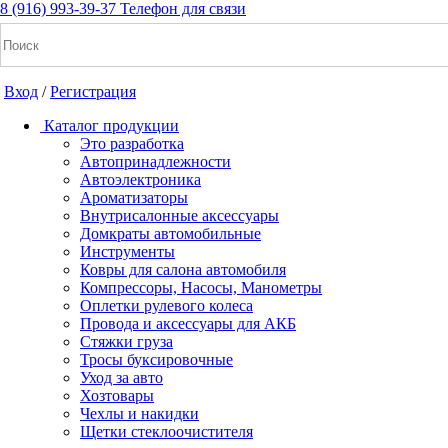
8 (916) 993-39-37
Телефон для связи
Вход
/
Регистрация
Каталог продукции
Это разработка
Автопринадлежности
Автоэлектроника
+7(916) 993-39-37
Ароматизаторы
Внутрисалонные аксессуары
Заказать звонок
Домкраты автомобильные
Инструменты
Ковры для салона автомобиля
Компрессоры, Насосы, Манометры
Notice: Undefined index: cart_total in /home/a/a2dm2020/a2dm.
Оплетки рулевого колеса
cache/apps/shop/templates/compiled/shop_ru_RU/ad/3d/07/ad3d076
Провода и аксессуары для АКБ
/home/a/a2dm2020/a2dm.ru/public_html/wa-cache/apps/shop/temp
Стяжки груза
Тросы буксировочные
Уход за авто
Вход
/
Регистрация
Хозтовары
Чехлы и накидки
Каталог продукции
Щетки стеклоочистителя
Это разработка