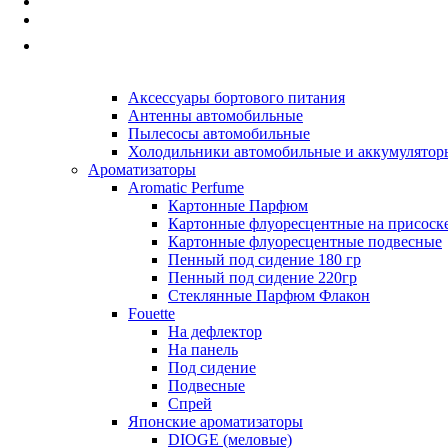
Автопринадлежности
Наборы а/м, Аптечки, Знаки авар-й ост.
Принадлежности для хранения и перелива жи
Прочие Автопринадлежности
Автоэлектроника
Аксессуары бортового питания
Антенны автомобильные
Пылесосы автомобильные
Холодильники автомобильные и аккумулятор
Ароматизаторы
Aromatic Perfume
Картонные Парфюм
Картонные флуоресцентные на присоск
Картонные флуоресцентные подвесные
Пенный под сидение 180 гр
Пенный под сидение 220гр
Стеклянные Парфюм Флакон
Fouette
На дефлектор
На панель
Под сидение
Подвесные
Спрей
Японские ароматизаторы
DIOGE (меловые)