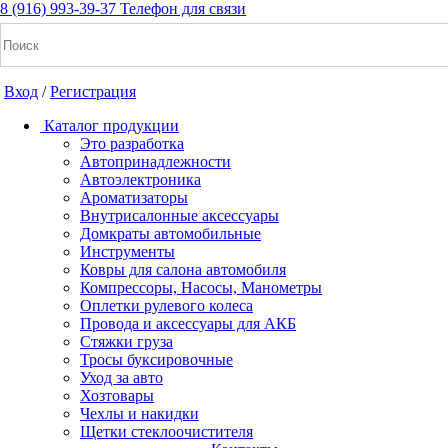
8 (916) 993-39-37
Телефон для связи
Вход
/
Регистрация
Каталог продукции
Это разработка
Автопринадлежности
Автоэлектроника
+7(916) 993-39-37
Ароматизаторы
Внутрисалонные аксессуары
Заказать звонок
Домкраты автомобильные
Инструменты
Ковры для салона автомобиля
Компрессоры, Насосы, Манометры
Notice: Undefined index: cart_total in
Оплетки рулевого колеса
/home/a/a2dm2020/a2dm.ru/public_html/wa-
Провода и аксессуары для АКБ
cache/apps/shop/templates/compiled/shop_ru_RU/ad/3d/07/ad3d0
Стяжки груза
on line 260 Notice: Trying to get property of non-object in
Тросы буксировочные
/home/a/a2dm2020/a2dm.ru/public_html/wa-
Уход за авто
cache/apps/shop/templates/compiled/shop_ru_RU/ad/3d/07/ad3d0
Хозтовары
on line 260 0
Р
Чехлы и накидки
Щетки стеклоочистителя