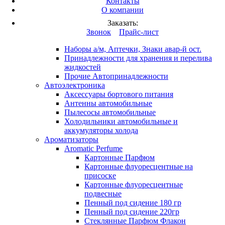
Контакты
Вход
/
Регистрация
О компании
Каталог продукции
Заказать:
Это разработка
Звонок
Прайс-лист
Автопринадлежности
Наборы а/м, Аптечки, Знаки авар-й ост.
Принадлежности для хранения и перелива
жидкостей
Прочие Автопринадлежности
Автоэлектроника
Аксессуары бортового питания
Антенны автомобильные
Пылесосы автомобильные
Холодильники автомобильные и
аккумуляторы холода
Ароматизаторы
Aromatic Perfume
Картонные Парфюм
Картонные флуоресцентные на
присоске
Картонные флуоресцентные
подвесные
Пенный под сидение 180 гр
Пенный под сидение 220гр
Стеклянные Парфюм Флакон