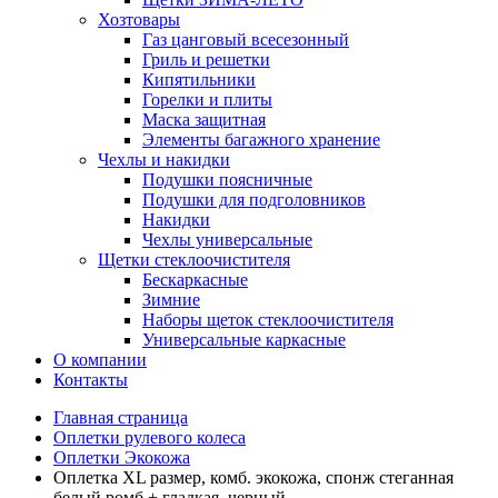
Хозтовары
Газ цанговый всесезонный
Гриль и решетки
Кипятильники
Горелки и плиты
Маска защитная
Элементы багажного хранение
Чехлы и накидки
Подушки поясничные
Подушки для подголовников
Накидки
Чехлы универсальные
Щетки стеклоочистителя
Бескаркасные
Зимние
Наборы щеток стеклоочистителя
Универсальные каркасные
О компании
Контакты
Главная страница
Оплетки рулевого колеса
Оплетки Экокожа
Оплетка XL размер, комб. экокожа, спонж стеганная
белый ромб + гладкая, черный