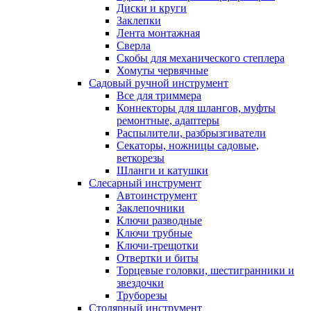
Диски и круги
Заклепки
Лента монтажная
Сверла
Скобы для механического степлера
Хомуты червячные
Садовый ручной инструмент
Все для триммера
Коннекторы для шлангов, муфты
ремонтные, адаптеры
Распылители, разбрызгиватели
Секаторы, ножницы садовые,
веткорезы
Шланги и катушки
Слесарный инструмент
Автоинструмент
Заклепочники
Ключи разводные
Ключи трубные
Ключи-трещотки
Отвертки и биты
Торцевые головки, шестигранники и
звездочки
Труборезы
Столярный инструмент