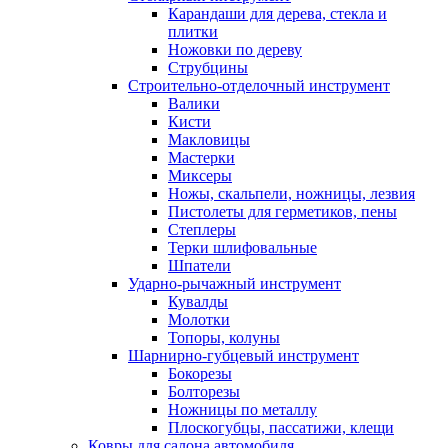
Карандаши для дерева, стекла и
плитки
Ножовки по дереву
Струбцины
Строительно-отделочный инструмент
Валики
Кисти
Макловицы
Мастерки
Миксеры
Ножы, скальпели, ножницы, лезвия
Пистолеты для герметиков, пены
Степлеры
Терки шлифовальные
Шпатели
Ударно-рычажный инструмент
Кувалды
Молотки
Топоры, колуны
Шарнирно-губцевый инструмент
Бокорезы
Болторезы
Ножницы по металлу
Плоскогубцы, пассатижи, клещи
Ковры для салона автомобиля