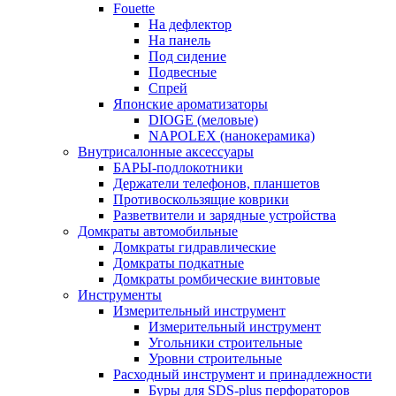
Fouette
На дефлектор
На панель
Под сидение
Подвесные
Спрей
Японские ароматизаторы
DIOGE (меловые)
NAPOLEX (нанокерамика)
Внутрисалонные аксессуары
БАРЫ-подлокотники
Держатели телефонов, планшетов
Противоскользящие коврики
Разветвители и зарядные устройства
Домкраты автомобильные
Домкраты гидравлические
Домкраты подкатные
Домкраты ромбические винтовые
Инструменты
Измерительный инструмент
Измерительный инструмент
Угольники строительные
Уровни строительные
Расходный инструмент и принадлежности
Буры для SDS-plus перфораторов