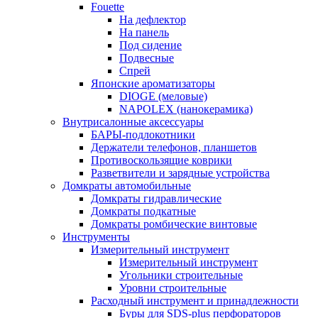
Fouette
На дефлектор
На панель
Под сидение
Подвесные
Спрей
Японские ароматизаторы
DIOGE (меловые)
NAPOLEX (нанокерамика)
Внутрисалонные аксессуары
БАРЫ-подлокотники
Держатели телефонов, планшетов
Противоскользящие коврики
Разветвители и зарядные устройства
Домкраты автомобильные
Домкраты гидравлические
Домкраты подкатные
Домкраты ромбические винтовые
Инструменты
Измерительный инструмент
Измерительный инструмент
Угольники строительные
Уровни строительные
Расходный инструмент и принадлежности
Буры для SDS-plus перфораторов