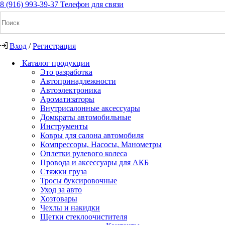
8 (916) 993-39-37
Телефон для связи
Вход
/
Регистрация
Каталог продукции
Это разработка
Автопринадлежности
Автоэлектроника
+7(916) 993-39-37
Ароматизаторы
Внутрисалонные аксессуары
Заказать звонок
Домкраты автомобильные
Инструменты
Ковры для салона автомобиля
Компрессоры, Насосы, Манометры
Notice: Undefined index: cart_total in
Оплетки рулевого колеса
/home/a/a2dm2020/a2dm.ru/public_html/wa-
Провода и аксессуары для АКБ
cache/apps/shop/templates/compiled/shop_ru_RU/ad/3d/07/ad3d0
Стяжки груза
on line 260 Notice: Trying to get property of non-object in
Тросы буксировочные
/home/a/a2dm2020/a2dm.ru/public_html/wa-
Уход за авто
cache/apps/shop/templates/compiled/shop_ru_RU/ad/3d/07/ad3d0
Хозтовары
on line 260 0
Р
Чехлы и накидки
Щетки стеклоочистителя