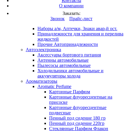
Контакты
Вход
/
Регистрация
О компании
Каталог продукции
Заказать:
Это разработка
Звонок
Прайс-лист
Автопринадлежности
Наборы а/м, Аптечки, Знаки авар-й ост.
Принадлежности для хранения и перелива
жидкостей
Прочие Автопринадлежности
Автоэлектроника
Аксессуары бортового питания
Антенны автомобильные
Пылесосы автомобильные
Холодильники автомобильные и
аккумуляторы холода
Ароматизаторы
Aromatic Perfume
Картонные Парфюм
Картонные флуоресцентные на
присоске
Картонные флуоресцентные
подвесные
Пенный под сидение 180 гр
Пенный под сидение 220гр
Стеклянные Парфюм Флакон