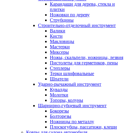
Карандаши для дерева, стекла и
плитки
Ножовки по дереву
Струбцины
Строительно-отделочный инструмент
Валики
Кисти
Макловицы
Мастерки
Миксеры
Ножы, скальпели, ножницы, лезвия
Пистолеты для герметиков, пены
Степлеры
Терки шлифовальные
Шпатели
Ударно-рычажный инструмент
Кувалды
Молотки
Топоры, колуны
Шарнирно-губцевый инструмент
Бокорезы
Болторезы
Ножницы по металлу
Плоскогубцы, пассатижи, клещи
Ковры для салона автомобиля