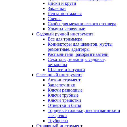
Диски и круги
Заклепки
Лента монтажная
Сверла
Скобы для механического степлера
Хомуты червячные
Садовый ручной инструмент
Все для триммера
Коннекторы для шлангов, муфты
ремонтные, адаптеры
Распылители, разбрызгиватели
Секаторы, ножницы садовые,
веткорезы
Шланги и катушки
Слесарный инструмент
Автоинструмент
Заклепочники
Ключи разводные
Ключи трубные
Ключи-трещотки
Отвертки и биты
Торцевые головки, шестигранники и
звездочки
Труборезы
Столярный инструмент