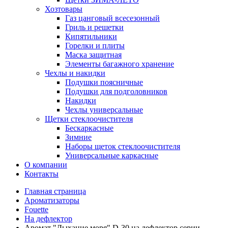
Хозтовары
Газ цанговый всесезонный
Гриль и решетки
Кипятильники
Горелки и плиты
Маска защитная
Элементы багажного хранение
Чехлы и накидки
Подушки поясничные
Подушки для подголовников
Накидки
Чехлы универсальные
Щетки стеклоочистителя
Бескаркасные
Зимние
Наборы щеток стеклоочистителя
Универсальные каркасные
О компании
Контакты
Главная страница
Ароматизаторы
Fouette
На дефлектор
Аромат "Дыхание моря" D-30 на дефлектор серии