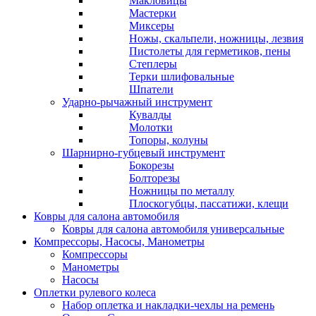
Макловицы
Мастерки
Миксеры
Ножы, скальпели, ножницы, лезвия
Пистолеты для герметиков, пены
Степлеры
Терки шлифовальные
Шпатели
Ударно-рычажный инструмент
Кувалды
Молотки
Топоры, колуны
Шарнирно-губцевый инструмент
Бокорезы
Болторезы
Ножницы по металлу
Плоскогубцы, пассатижи, клещи
Ковры для салона автомобиля
Ковры для салона автомобиля универсальные
Компрессоры, Насосы, Манометры
Компрессоры
Манометры
Насосы
Оплетки рулевого колеса
Набор оплетка и накладки-чехлы на ремень