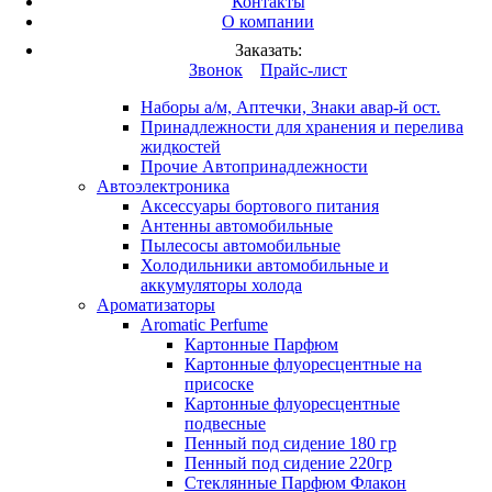
Контакты
Вход
/
Регистрация
О компании
Каталог продукции
Заказать:
Это разработка
Звонок
Прайс-лист
Автопринадлежности
Наборы а/м, Аптечки, Знаки авар-й ост.
Принадлежности для хранения и перелива
жидкостей
Прочие Автопринадлежности
Автоэлектроника
Аксессуары бортового питания
Антенны автомобильные
Пылесосы автомобильные
Холодильники автомобильные и
аккумуляторы холода
Ароматизаторы
Aromatic Perfume
Картонные Парфюм
Картонные флуоресцентные на
присоске
Картонные флуоресцентные
подвесные
Пенный под сидение 180 гр
Пенный под сидение 220гр
Стеклянные Парфюм Флакон