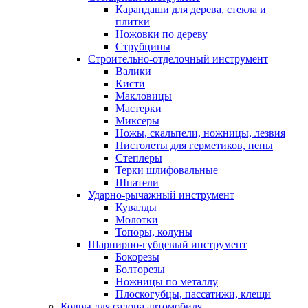
Карандаши для дерева, стекла и
плитки
Ножовки по дереву
Струбцины
Строительно-отделочный инструмент
Валики
Кисти
Макловицы
Мастерки
Миксеры
Ножы, скальпели, ножницы, лезвия
Пистолеты для герметиков, пены
Степлеры
Терки шлифовальные
Шпатели
Ударно-рычажный инструмент
Кувалды
Молотки
Топоры, колуны
Шарнирно-губцевый инструмент
Бокорезы
Болторезы
Ножницы по металлу
Плоскогубцы, пассатижи, клещи
Ковры для салона автомобиля