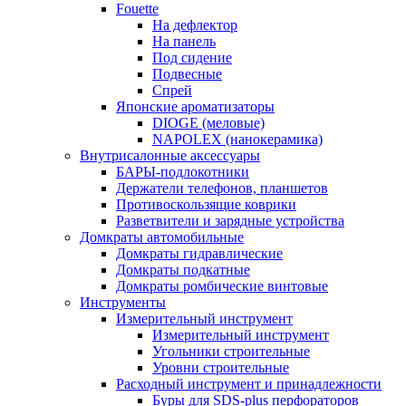
Fouette
На дефлектор
На панель
Под сидение
Подвесные
Спрей
Японские ароматизаторы
DIOGE (меловые)
NAPOLEX (нанокерамика)
Внутрисалонные аксессуары
БАРЫ-подлокотники
Держатели телефонов, планшетов
Противоскользящие коврики
Разветвители и зарядные устройства
Домкраты автомобильные
Домкраты гидравлические
Домкраты подкатные
Домкраты ромбические винтовые
Инструменты
Измерительный инструмент
Измерительный инструмент
Угольники строительные
Уровни строительные
Расходный инструмент и принадлежности
Буры для SDS-plus перфораторов