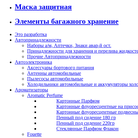
Маска защитная
Элементы багажного хранение
Это разработка
Автопринадлежности
Наборы а/м, Аптечки, Знаки авар-й ост.
Принадлежности для хранения и перелива жидкост
Прочие Автопринадлежности
Автоэлектроника
Аксессуары бортового питания
Антенны автомобильные
Пылесосы автомобильные
Холодильники автомобильные и аккумуляторы хол
Ароматизаторы
Aromatic Perfume
Картонные Парфюм
Картонные флуоресцентные на присо
Картонные флуоресцентные подвесн
Пенный под сидение 180 гр
Пенный под сидение 220гр
Стеклянные Парфюм Флакон
Fouette