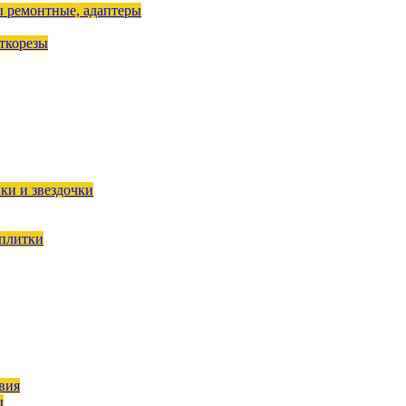
ы ремонтные, адаптеры
ткорезы
ки и звездочки
 плитки
вия
ы