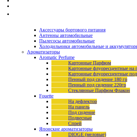
Автопринадлежности
Наборы а/м, Аптечки, Знаки авар-й ост.
Принадлежности для хранения и перелива жи
Прочие Автопринадлежности
Автоэлектроника
Аксессуары бортового питания
Антенны автомобильные
Пылесосы автомобильные
Холодильники автомобильные и аккумулятор
Ароматизаторы
Aromatic Perfume
Картонные Парфюм
Картонные флуоресцентные на 
Картонные флуоресцентные по
Пенный под сидение 180 гр
Пенный под сидение 220гр
Стеклянные Парфюм Флакон
Fouette
На дефлектор
На панель
Под сидение
Подвесные
Спрей
Японские ароматизаторы
DIOGE (меловые)