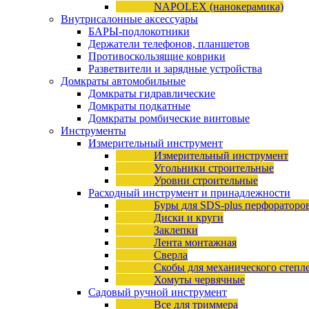
NAPOLEX (нанокерамика)
Внутрисалонные аксессуары
БАРЫ-подлокотники
Держатели телефонов, планшетов
Противоскользящие коврики
Разветвители и зарядные устройства
Домкраты автомобильные
Домкраты гидравлические
Домкраты подкатные
Домкраты ромбические винтовые
Инструменты
Измерительный инструмент
Измерительный инструмент
Угольники строительные
Уровни строительные
Расходный инструмент и принадлежности
Буры для SDS-plus перфораторо
Диски и круги
Заклепки
Лента монтажная
Сверла
Скобы для механического степл
Хомуты червячные
Садовый ручной инструмент
Все для триммера