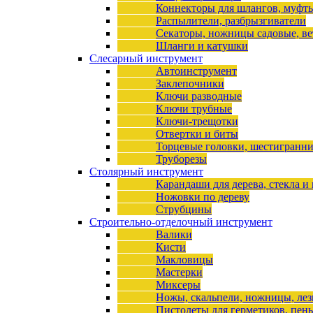
Коннекторы для шлангов, муфт
Распылители, разбрызгиватели
Секаторы, ножницы садовые, ве
Шланги и катушки
Слесарный инструмент
Автоинструмент
Заклепочники
Ключи разводные
Ключи трубные
Ключи-трещотки
Отвертки и биты
Торцевые головки, шестигранни
Труборезы
Столярный инструмент
Карандаши для дерева, стекла и
Ножовки по дереву
Струбцины
Строительно-отделочный инструмент
Валики
Кисти
Макловицы
Мастерки
Миксеры
Ножы, скальпели, ножницы, лез
Пистолеты для герметиков, пен