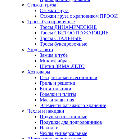
Стяжки груза
Стяжки груза
Стяжки груза с храповиком ПРОФИ
Тросы буксировочные
Тросы ДИНАМИЧЕСКИЕ
Тросы СВЕТООТРАЖАЮЩИЕ
Тросы СТАЛЬНЫЕ
Тросы буксировочные
Уход за авто
Замша в тубе
Микрофибра
Щетки ЗИМА-ЛЕТО
Хозтовары
Газ цанговый всесезонный
Гриль и решетки
Кипятильники
Горелки и плиты
Маска защитная
Элементы багажного хранение
Чехлы и накидки
Подушки поясничные
Подушки для подголовников
Накидки
Чехлы универсальные
Щетки стеклоочистителя