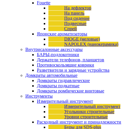
Fouette
На дефлектор
На панель
Под сидение
Подвесные
Спрей
Японские ароматизаторы
DIOGE (меловые)
NAPOLEX (нанокерамика)
Внутрисалонные аксессуары
БАРЫ-подлокотники
Держатели телефонов, планшетов
Противоскользящие коврики
Разветвители и зарядные устройства
Домкраты автомобильные
Домкраты гидравлические
Домкраты подкатные
Домкраты ромбические винтовые
Инструменты
Измерительный инструмент
Измерительный инструмент
Угольники строительные
Уровни строительные
Расходный инструмент и принадлежности
Буры для SDS-plus