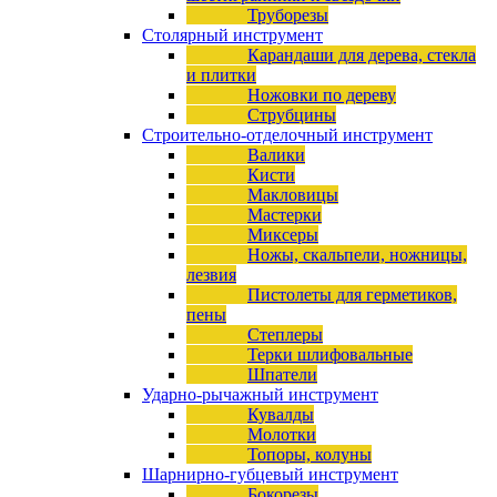
Труборезы
Столярный инструмент
Карандаши для дерева, стекла
и плитки
Ножовки по дереву
Струбцины
Строительно-отделочный инструмент
Валики
Кисти
Макловицы
Мастерки
Миксеры
Ножы, скальпели, ножницы,
лезвия
Пистолеты для герметиков,
пены
Степлеры
Терки шлифовальные
Шпатели
Ударно-рычажный инструмент
Кувалды
Молотки
Топоры, колуны
Шарнирно-губцевый инструмент
Бокорезы