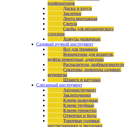
перфораторов
Диски и круги
Заклепки
Лента монтажная
Сверла
Скобы для механического
степлера
Хомуты червячные
Садовый ручной инструмент
Все для триммера
Коннекторы для шлангов,
муфты ремонтные, адаптеры
Распылители, разбрызгиватели
Секаторы, ножницы садовые,
веткорезы
Шланги и катушки
Слесарный инструмент
Автоинструмент
Заклепочники
Ключи разводные
Ключи трубные
Ключи-трещотки
Отвертки и биты
Торцевые головки,
шестигранники и звездочки