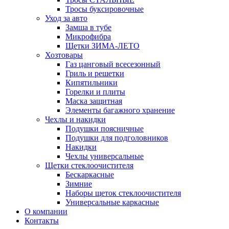
Тросы буксировочные
Уход за авто
Замша в тубе
Микрофибра
Щетки ЗИМА-ЛЕТО
Хозтовары
Газ цанговый всесезонный
Гриль и решетки
Кипятильники
Горелки и плиты
Маска защитная
Элементы багажного хранение
Чехлы и накидки
Подушки поясничные
Подушки для подголовников
Накидки
Чехлы универсальные
Щетки стеклоочистителя
Бескаркасные
Зимние
Наборы щеток стеклоочистителя
Универсальные каркасные
О компании
Контакты