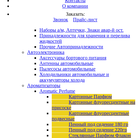
Контакты
Вход
/
Регистрация
О компании
Каталог продукции
Заказать:
Это разработка
Звонок
Прайс-лист
Автопринадлежности
Наборы а/м, Аптечки, Знаки авар-й ост.
Принадлежности для хранения и перелива
жидкостей
Прочие Автопринадлежности
Автоэлектроника
Аксессуары бортового питания
Антенны автомобильные
Пылесосы автомобильные
Холодильники автомобильные и
аккумуляторы холода
Ароматизаторы
Aromatic Perfume
Картонные Парфюм
Картонные флуоресцентные на
присоске
Картонные флуоресцентные
подвесные
Пенный под сидение 180 гр
Пенный под сидение 220гр
Стеклянные Парфюм Флакон