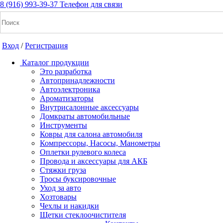
8 (916) 993-39-37
Телефон для связи
Вход
/
Регистрация
Каталог продукции
Это разработка
Автопринадлежности
Автоэлектроника
+7(916) 993-39-37
Ароматизаторы
Внутрисалонные аксессуары
Заказать звонок
Домкраты автомобильные
Инструменты
Ковры для салона автомобиля
Компрессоры, Насосы, Манометры
Notice: Undefined index: cart_total in
Оплетки рулевого колеса
/home/a/a2dm2020/a2dm.ru/public_html/wa-
Провода и аксессуары для АКБ
cache/apps/shop/templates/compiled/shop_ru_RU/ad/3d/07/ad3d0
Стяжки груза
on line 260 Notice: Trying to get property of non-object in
Тросы буксировочные
/home/a/a2dm2020/a2dm.ru/public_html/wa-
Уход за авто
cache/apps/shop/templates/compiled/shop_ru_RU/ad/3d/07/ad3d0
Хозтовары
on line 260 0
Р
Чехлы и накидки
Щетки стеклоочистителя