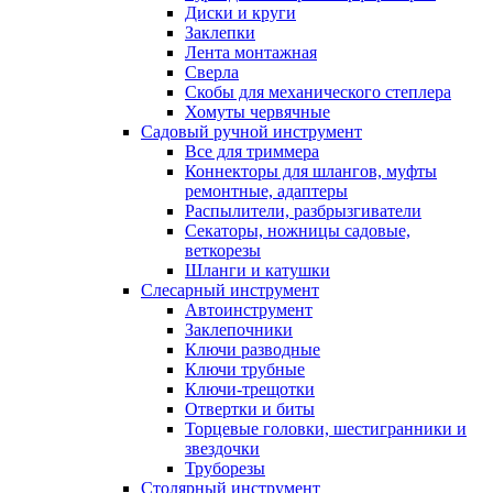
Диски и круги
Заклепки
Лента монтажная
Сверла
Скобы для механического степлера
Хомуты червячные
Садовый ручной инструмент
Все для триммера
Коннекторы для шлангов, муфты
ремонтные, адаптеры
Распылители, разбрызгиватели
Секаторы, ножницы садовые,
веткорезы
Шланги и катушки
Слесарный инструмент
Автоинструмент
Заклепочники
Ключи разводные
Ключи трубные
Ключи-трещотки
Отвертки и биты
Торцевые головки, шестигранники и
звездочки
Труборезы
Столярный инструмент