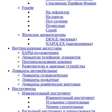
Стеклянные Парфюм Флакон
Fouette
На дефлектор
На панель
Под сидение
Подвесные
Спрей
Японские ароматизаторы
DIOGE (меловые)
NAPOLEX (нанокерамика)
Внутрисалонные аксессуары
БАРЫ-подлокотники
Держатели телефонов, планшетов
Противоскользящие коврики
Разветвители и зарядные устройства
Домкраты автомобильные
Домкраты гидравлические
Домкраты подкатные
Домкраты ромбические винтовые
Инструменты
Измерительный инструмент
Измерительный инструмент
Угольники строительные
Уровни строительные
Расходный инструмент и принадлежности