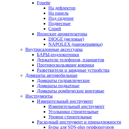
Fouette
На дефлектор
На панель
Под сидение
Подвесные
Спрей
Японские ароматизаторы
DIOGE (меловые)
NAPOLEX (нанокерамика)
Внутрисалонные аксессуары
БАРЫ-подлокотники
Держатели телефонов, планшетов
Противоскользящие коврики
Разветвители и зарядные устройства
Домкраты автомобильные
Домкраты гидравлические
Домкраты подкатные
Домкраты ромбические винтовые
Инструменты
Измерительный инструмент
Измерительный инструмент
Угольники строительные
Уровни строительные
Расходный инструмент и принадлежности
Буры для SDS-plus перфораторов