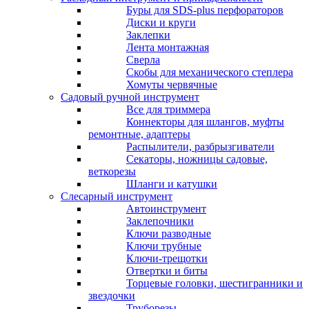
Буры для SDS-plus перфораторов
Диски и круги
Заклепки
Лента монтажная
Сверла
Скобы для механического степлера
Хомуты червячные
Садовый ручной инструмент
Все для триммера
Коннекторы для шлангов, муфты
ремонтные, адаптеры
Распылители, разбрызгиватели
Секаторы, ножницы садовые,
веткорезы
Шланги и катушки
Слесарный инструмент
Автоинструмент
Заклепочники
Ключи разводные
Ключи трубные
Ключи-трещотки
Отвертки и биты
Торцевые головки, шестигранники и
звездочки
Труборезы