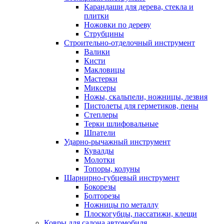
Карандаши для дерева, стекла и
плитки
Ножовки по дереву
Струбцины
Строительно-отделочный инструмент
Валики
Кисти
Макловицы
Мастерки
Миксеры
Ножы, скальпели, ножницы, лезвия
Пистолеты для герметиков, пены
Степлеры
Терки шлифовальные
Шпатели
Ударно-рычажный инструмент
Кувалды
Молотки
Топоры, колуны
Шарнирно-губцевый инструмент
Бокорезы
Болторезы
Ножницы по металлу
Плоскогубцы, пассатижи, клещи
Ковры для салона автомобиля