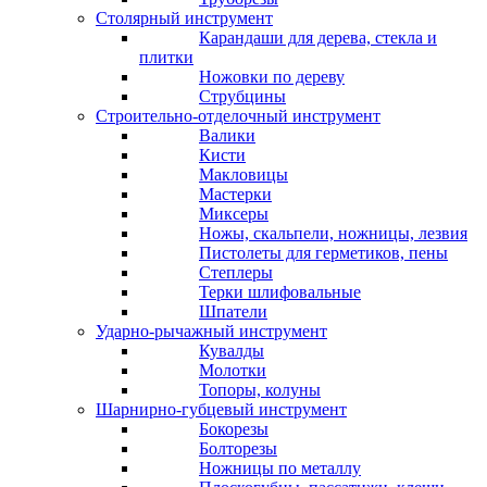
Столярный инструмент
Карандаши для дерева, стекла и
плитки
Ножовки по дереву
Струбцины
Строительно-отделочный инструмент
Валики
Кисти
Макловицы
Мастерки
Миксеры
Ножы, скальпели, ножницы, лезвия
Пистолеты для герметиков, пены
Степлеры
Терки шлифовальные
Шпатели
Ударно-рычажный инструмент
Кувалды
Молотки
Топоры, колуны
Шарнирно-губцевый инструмент
Бокорезы
Болторезы
Ножницы по металлу