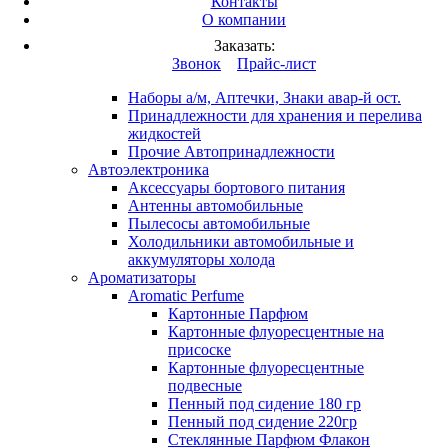
Контакты
Вход
/
Регистрация
О компании
Каталог продукции
Заказать:
Это разработка
Звонок
Прайс-лист
Автопринадлежности
Наборы а/м, Аптечки, Знаки авар-й ост.
Принадлежности для хранения и перелива
жидкостей
Прочие Автопринадлежности
Автоэлектроника
Аксессуары бортового питания
Антенны автомобильные
Пылесосы автомобильные
Холодильники автомобильные и
аккумуляторы холода
Ароматизаторы
Aromatic Perfume
Картонные Парфюм
Картонные флуоресцентные на
присоске
Картонные флуоресцентные
подвесные
Пенный под сидение 180 гр
Пенный под сидение 220гр
Стеклянные Парфюм Флакон