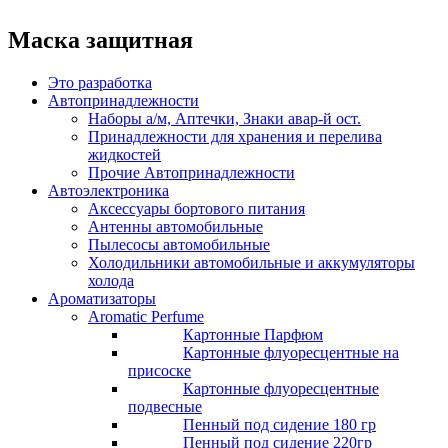
Маска защитная
Это разработка
Автопринадлежности
Наборы а/м, Аптечки, Знаки авар-й ост.
Принадлежности для хранения и перелива
жидкостей
Прочие Автопринадлежности
Автоэлектроника
Аксессуары бортового питания
Антенны автомобильные
Пылесосы автомобильные
Холодильники автомобильные и аккумуляторы
холода
Ароматизаторы
Aromatic Perfume
Картонные Парфюм
Картонные флуоресцентные на
присоске
Картонные флуоресцентные
подвесные
Пенный под сидение 180 гр
Пенный под сидение 220гр