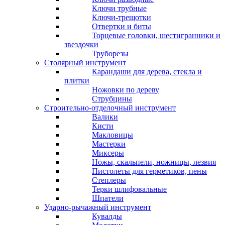
Ключи трубные
Ключи-трещотки
Отвертки и биты
Торцевые головки, шестигранники и
звездочки
Труборезы
Столярный инструмент
Карандаши для дерева, стекла и
плитки
Ножовки по дереву
Струбцины
Строительно-отделочный инструмент
Валики
Кисти
Макловицы
Мастерки
Миксеры
Ножы, скальпели, ножницы, лезвия
Пистолеты для герметиков, пены
Степлеры
Терки шлифовальные
Шпатели
Ударно-рычажный инструмент
Кувалды