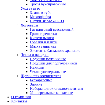
Тросы буксировочные
Уход за авто
Замша в тубе
Микрофибра
Щетки ЗИМА-ЛЕТО
Хозтовары
Газ цанговый всесезонный
Гриль и решетки
Кипятильники
Горелки и плиты
Маска защитная
Элементы багажного хранение
Чехлы и накидки
Подушки поясничные
Подушки для подголовников
Накидки
Чехлы универсальные
Щетки стеклоочистителя
Бескаркасные
Зимние
Наборы щеток стеклоочистителя
Универсальные каркасные
О компании
Контакты