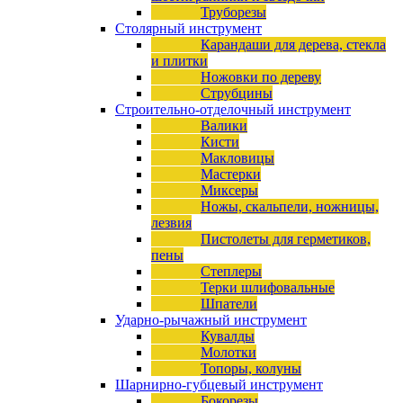
Труборезы
Столярный инструмент
Карандаши для дерева, стекла
и плитки
Ножовки по дереву
Струбцины
Строительно-отделочный инструмент
Валики
Кисти
Макловицы
Мастерки
Миксеры
Ножы, скальпели, ножницы,
лезвия
Пистолеты для герметиков,
пены
Степлеры
Терки шлифовальные
Шпатели
Ударно-рычажный инструмент
Кувалды
Молотки
Топоры, колуны
Шарнирно-губцевый инструмент
Бокорезы