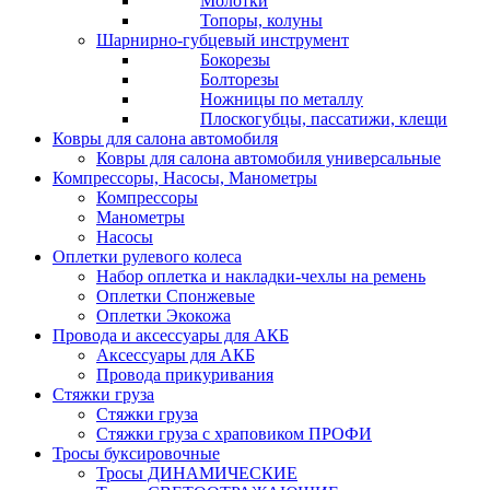
Молотки
Топоры, колуны
Шарнирно-губцевый инструмент
Бокорезы
Болторезы
Ножницы по металлу
Плоскогубцы, пассатижи, клещи
Ковры для салона автомобиля
Ковры для салона автомобиля универсальные
Компрессоры, Насосы, Манометры
Компрессоры
Манометры
Насосы
Оплетки рулевого колеса
Набор оплетка и накладки-чехлы на ремень
Оплетки Спонжевые
Оплетки Экокожа
Провода и аксессуары для АКБ
Аксессуары для АКБ
Провода прикуривания
Стяжки груза
Стяжки груза
Стяжки груза с храповиком ПРОФИ
Тросы буксировочные
Тросы ДИНАМИЧЕСКИЕ