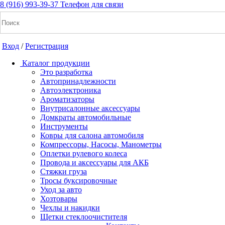
8 (916) 993-39-37
Телефон для связи
Вход
/
Регистрация
Каталог продукции
Это разработка
Автопринадлежности
Автоэлектроника
+7(916) 993-39-37
Ароматизаторы
Внутрисалонные аксессуары
Заказать звонок
Домкраты автомобильные
Инструменты
Ковры для салона автомобиля
Компрессоры, Насосы, Манометры
Notice: Undefined index: cart_total in
Оплетки рулевого колеса
/home/a/a2dm2020/a2dm.ru/public_html/wa-
Провода и аксессуары для АКБ
cache/apps/shop/templates/compiled/shop_ru_RU/ad/3d/07/ad3d0
Стяжки груза
on line 260 Notice: Trying to get property of non-object in
Тросы буксировочные
/home/a/a2dm2020/a2dm.ru/public_html/wa-
Уход за авто
cache/apps/shop/templates/compiled/shop_ru_RU/ad/3d/07/ad3d0
Хозтовары
on line 260 0
Р
Чехлы и накидки
Щетки стеклоочистителя