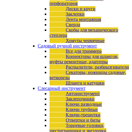
перфораторов
Диски и круги
Заклепки
Лента монтажная
Сверла
Скобы для механического
степлера
Хомуты червячные
Садовый ручной инструмент
Все для триммера
Коннекторы для шлангов,
муфты ремонтные, адаптеры
Распылители, разбрызгиватели
Секаторы, ножницы садовые,
веткорезы
Шланги и катушки
Слесарный инструмент
Автоинструмент
Заклепочники
Ключи разводные
Ключи трубные
Ключи-трещотки
Отвертки и биты
Торцевые головки,
шестигранники и звездочки