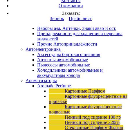
Контакты
Вход
/
Регистрация
О компании
Каталог продукции
Заказать:
Это разработка
Звонок
Прайс-лист
Автопринадлежности
Наборы а/м, Аптечки, Знаки авар-й ост.
Принадлежности для хранения и перелива
жидкостей
Прочие Автопринадлежности
Автоэлектроника
Аксессуары бортового питания
Антенны автомобильные
Пылесосы автомобильные
Холодильники автомобильные и
аккумуляторы холода
Ароматизаторы
Aromatic Perfume
Картонные Парфюм
Картонные флуоресцентные на
присоске
Картонные флуоресцентные
подвесные
Пенный под сидение 180 гр
Пенный под сидение 220гр
Стеклянные Парфюм Флакон