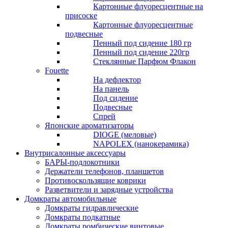
Картонные флуоресцентные на
присоске
Картонные флуоресцентные
подвесные
Пенный под сидение 180 гр
Пенный под сидение 220гр
Стеклянные Парфюм Флакон
Fouette
На дефлектор
На панель
Под сидение
Подвесные
Спрей
Японские ароматизаторы
DIOGE (меловые)
NAPOLEX (нанокерамика)
Внутрисалонные аксессуары
БАРЫ-подлокотники
Держатели телефонов, планшетов
Противоскользящие коврики
Разветвители и зарядные устройства
Домкраты автомобильные
Домкраты гидравлические
Домкраты подкатные
Домкраты ромбические винтовые