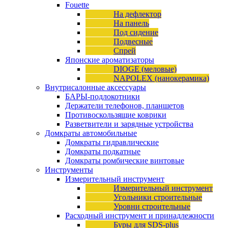
Fouette
На дефлектор
На панель
Под сидение
Подвесные
Спрей
Японские ароматизаторы
DIOGE (меловые)
NAPOLEX (нанокерамика)
Внутрисалонные аксессуары
БАРЫ-подлокотники
Держатели телефонов, планшетов
Противоскользящие коврики
Разветвители и зарядные устройства
Домкраты автомобильные
Домкраты гидравлические
Домкраты подкатные
Домкраты ромбические винтовые
Инструменты
Измерительный инструмент
Измерительный инструмент
Угольники строительные
Уровни строительные
Расходный инструмент и принадлежности
Буры для SDS-plus