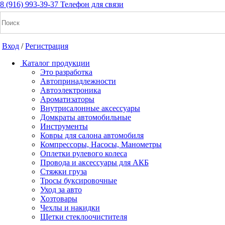
8 (916) 993-39-37
Телефон для связи
Вход
/
Регистрация
Каталог продукции
Это разработка
Автопринадлежности
Автоэлектроника
+7(916) 993-39-37
Ароматизаторы
Внутрисалонные аксессуары
Заказать звонок
Домкраты автомобильные
Инструменты
Ковры для салона автомобиля
Компрессоры, Насосы, Манометры
Notice: Undefined index: cart_total in /home/a/a2dm2020/a2dm.
Оплетки рулевого колеса
cache/apps/shop/templates/compiled/shop_ru_RU/ad/3d/07/ad3d076
Провода и аксессуары для АКБ
/home/a/a2dm2020/a2dm.ru/public_html/wa-cache/apps/shop/temp
Стяжки груза
Тросы буксировочные
Уход за авто
Вход
/
Регистрация
Хозтовары
Чехлы и накидки
Каталог продукции
Щетки стеклоочистителя
Это разработка