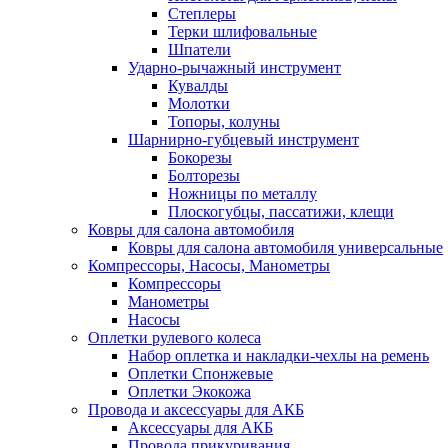
Степлеры
Терки шлифовальные
Шпатели
Ударно-рычажный инструмент
Кувалды
Молотки
Топоры, колуны
Шарнирно-губцевый инструмент
Бокорезы
Болторезы
Ножницы по металлу
Плоскогубцы, пассатижи, клещи
Ковры для салона автомобиля
Ковры для салона автомобиля универсальные
Компрессоры, Насосы, Манометры
Компрессоры
Манометры
Насосы
Оплетки рулевого колеса
Набор оплетка и накладки-чехлы на ремень
Оплетки Спонжевые
Оплетки Экокожа
Провода и аксессуары для АКБ
Аксессуары для АКБ
Провода прикуривания