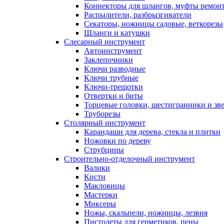
Коннекторы для шлангов, муфты ремонт
Распылители, разбрызгиватели
Секаторы, ножницы садовые, веткорезы
Шланги и катушки
Слесарный инструмент
Автоинструмент
Заклепочники
Ключи разводные
Ключи трубные
Ключи-трещотки
Отвертки и биты
Торцевые головки, шестигранники и зв
Труборезы
Столярный инструмент
Карандаши для дерева, стекла и плитки
Ножовки по дереву
Струбцины
Строительно-отделочный инструмент
Валики
Кисти
Макловицы
Мастерки
Миксеры
Ножы, скальпели, ножницы, лезвия
Пистолеты для герметиков, пены