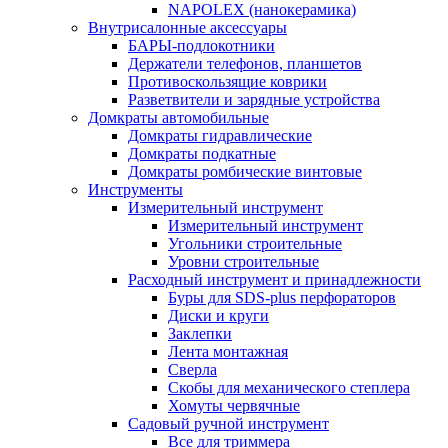
NAPOLEX (нанокерамика)
Внутрисалонные аксессуары
БАРЫ-подлокотники
Держатели телефонов, планшетов
Противоскользящие коврики
Разветвители и зарядные устройства
Домкраты автомобильные
Домкраты гидравлические
Домкраты подкатные
Домкраты ромбические винтовые
Инструменты
Измерительный инструмент
Измерительный инструмент
Угольники строительные
Уровни строительные
Расходный инструмент и принадлежности
Буры для SDS-plus перфораторов
Диски и круги
Заклепки
Лента монтажная
Сверла
Скобы для механического степлера
Хомуты червячные
Садовый ручной инструмент
Все для триммера