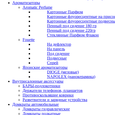
Ароматизаторы
Aromatic Perfume
Картонные Парфюм
Картонные флуоресцентные на присо
Картонные флуоресцентные подвесн
Пенный под сидение 180 гр
Пенный под сидение 220гр
Стеклянные Парфюм Флакон
Fouette
На дефлектор
На панель
Под сидение
Подвесные
Спрей
Японские ароматизаторы
DIOGE (меловые)
NAPOLEX (нанокерамика)
Внутрисалонные аксессуары
БАРЫ-подлокотники
Держатели телефонов, планшетов
Противоскользящие коврики
Разветвители и зарядные устройства
Домкраты автомобильные
Домкраты гидравлические
Домкраты подкатные