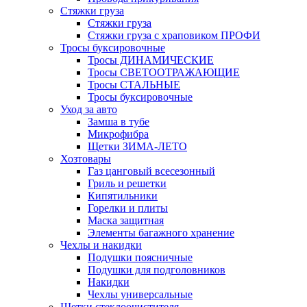
Стяжки груза
Стяжки груза
Стяжки груза с храповиком ПРОФИ
Тросы буксировочные
Тросы ДИНАМИЧЕСКИЕ
Тросы СВЕТООТРАЖАЮЩИЕ
Тросы СТАЛЬНЫЕ
Тросы буксировочные
Уход за авто
Замша в тубе
Микрофибра
Щетки ЗИМА-ЛЕТО
Хозтовары
Газ цанговый всесезонный
Гриль и решетки
Кипятильники
Горелки и плиты
Маска защитная
Элементы багажного хранение
Чехлы и накидки
Подушки поясничные
Подушки для подголовников
Накидки
Чехлы универсальные
Щетки стеклоочистителя