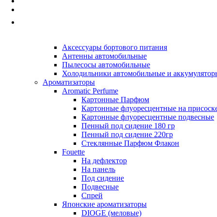
Автопринадлежности
Наборы а/м, Аптечки, Знаки авар-й ост.
Принадлежности для хранения и перелива жи
Прочие Автопринадлежности
Автоэлектроника
Аксессуары бортового питания
Антенны автомобильные
Пылесосы автомобильные
Холодильники автомобильные и аккумулятор
Ароматизаторы
Aromatic Perfume
Картонные Парфюм
Картонные флуоресцентные на присоск
Картонные флуоресцентные подвесные
Пенный под сидение 180 гр
Пенный под сидение 220гр
Стеклянные Парфюм Флакон
Fouette
На дефлектор
На панель
Под сидение
Подвесные
Спрей
Японские ароматизаторы
DIOGE (меловые)