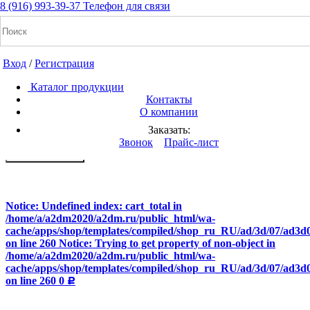
8 (916) 993-39-37
Код:2323
Код:2727
Код:2424
Код:2525
Код:2626
Телефон для связи
Вход
/
Регистрация
Каталог продукции
Контакты
О компании
Заказать:
+7(916) 993-39-37
Звонок
Прайс-лист
Заказать звонок
Notice: Undefined index: cart_total in
/home/a/a2dm2020/a2dm.ru/public_html/wa-
cache/apps/shop/templates/compiled/shop_ru_RU/ad/3d/07/ad3d0
on line 260 Notice: Trying to get property of non-object in
/home/a/a2dm2020/a2dm.ru/public_html/wa-
cache/apps/shop/templates/compiled/shop_ru_RU/ad/3d/07/ad3d0
on line 260 0
Р