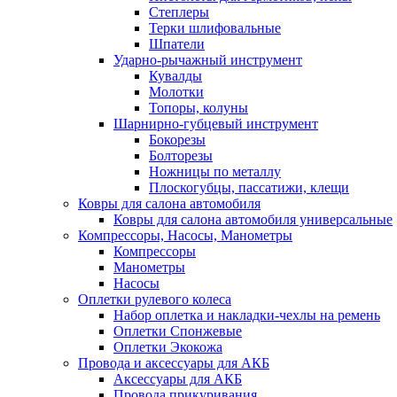
Степлеры
Терки шлифовальные
Шпатели
Ударно-рычажный инструмент
Кувалды
Молотки
Топоры, колуны
Шарнирно-губцевый инструмент
Бокорезы
Болторезы
Ножницы по металлу
Плоскогубцы, пассатижи, клещи
Ковры для салона автомобиля
Ковры для салона автомобиля универсальные
Компрессоры, Насосы, Манометры
Компрессоры
Манометры
Насосы
Оплетки рулевого колеса
Набор оплетка и накладки-чехлы на ремень
Оплетки Спонжевые
Оплетки Экокожа
Провода и аксессуары для АКБ
Аксессуары для АКБ
Провода прикуривания