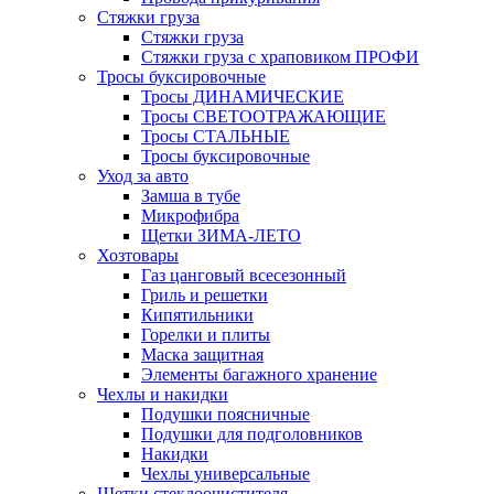
Стяжки груза
Стяжки груза
Стяжки груза с храповиком ПРОФИ
Тросы буксировочные
Тросы ДИНАМИЧЕСКИЕ
Тросы СВЕТООТРАЖАЮЩИЕ
Тросы СТАЛЬНЫЕ
Тросы буксировочные
Уход за авто
Замша в тубе
Микрофибра
Щетки ЗИМА-ЛЕТО
Хозтовары
Газ цанговый всесезонный
Гриль и решетки
Кипятильники
Горелки и плиты
Маска защитная
Элементы багажного хранение
Чехлы и накидки
Подушки поясничные
Подушки для подголовников
Накидки
Чехлы универсальные
Щетки стеклоочистителя