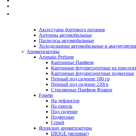
Автопринадлежности
Наборы а/м, Аптечки, Знаки авар-й ост.
Принадлежности для хранения и перелива жи
Прочие Автопринадлежности
Автоэлектроника
Аксессуары бортового питания
Антенны автомобильные
Пылесосы автомобильные
Холодильники автомобильные и аккумулятор
Ароматизаторы
Aromatic Perfume
Картонные Парфюм
Картонные флуоресцентные на присоск
Картонные флуоресцентные подвесные
Пенный под сидение 180 гр
Пенный под сидение 220гр
Стеклянные Парфюм Флакон
Fouette
На дефлектор
На панель
Под сидение
Подвесные
Спрей
Японские ароматизаторы
DIOGE (меловые)