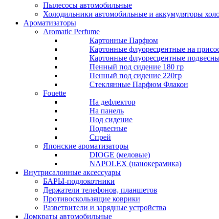
Пылесосы автомобильные
Холодильники автомобильные и аккумуляторы хол
Ароматизаторы
Aromatic Perfume
Картонные Парфюм
Картонные флуоресцентные на присо
Картонные флуоресцентные подвесн
Пенный под сидение 180 гр
Пенный под сидение 220гр
Стеклянные Парфюм Флакон
Fouette
На дефлектор
На панель
Под сидение
Подвесные
Спрей
Японские ароматизаторы
DIOGE (меловые)
NAPOLEX (нанокерамика)
Внутрисалонные аксессуары
БАРЫ-подлокотники
Держатели телефонов, планшетов
Противоскользящие коврики
Разветвители и зарядные устройства
Домкраты автомобильные