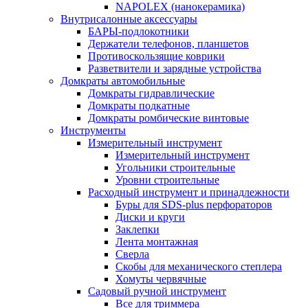
NAPOLEX (нанокерамика)
Внутрисалонные аксессуары
БАРЫ-подлокотники
Держатели телефонов, планшетов
Противоскользящие коврики
Разветвители и зарядные устройства
Домкраты автомобильные
Домкраты гидравлические
Домкраты подкатные
Домкраты ромбические винтовые
Инструменты
Измерительный инструмент
Измерительный инструмент
Угольники строительные
Уровни строительные
Расходный инструмент и принадлежности
Буры для SDS-plus перфораторов
Диски и круги
Заклепки
Лента монтажная
Сверла
Скобы для механического степлера
Хомуты червячные
Садовый ручной инструмент
Все для триммера