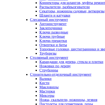
Коннекторы для шлангов, муфты ремонт
Распылители, разбрызгиватели
Секаторы, ножницы садовые, веткорезы
Шланги и катушки
Слесарный инструмент
Автоинструмент
Заклепочники
Ключи разводные
Ключи трубные
Ключи-трещотки
Отвертки и биты
Торцевые головки, шестигранники и зв
Труборезы
Столярный инструмент
Карандаши для дерева, стекла и плитки
Ножовки по дереву
Струбцины
Строительно-отделочный инструмент
Валики
Кисти
Макловицы
Мастерки
Миксеры
Ножы, скальпели, ножницы, лезвия
Пистолеты для герметиков, пены