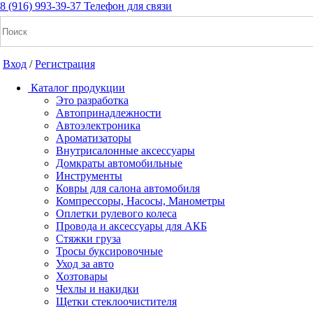
8 (916) 993-39-37
Телефон для связи
Вход
/
Регистрация
Каталог продукции
Это разработка
Автопринадлежности
Автоэлектроника
+7(916) 993-39-37
Ароматизаторы
Внутрисалонные аксессуары
Заказать звонок
Домкраты автомобильные
Инструменты
Ковры для салона автомобиля
Компрессоры, Насосы, Манометры
Notice: Undefined index: cart_total in /home/a/a2dm2020/a2dm.
Оплетки рулевого колеса
cache/apps/shop/templates/compiled/shop_ru_RU/ad/3d/07/ad3d076
Провода и аксессуары для АКБ
/home/a/a2dm2020/a2dm.ru/public_html/wa-cache/apps/shop/temp
Стяжки груза
Тросы буксировочные
Уход за авто
Вход
/
Регистрация
Хозтовары
Чехлы и накидки
Каталог продукции
Щетки стеклоочистителя
Это разработка