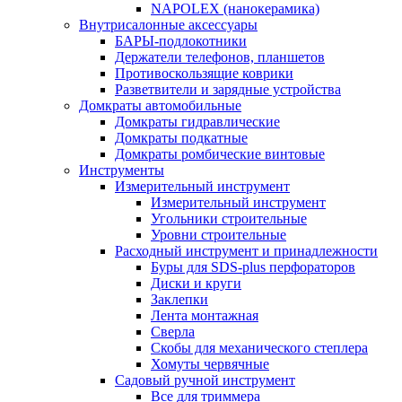
NAPOLEX (нанокерамика)
Внутрисалонные аксессуары
БАРЫ-подлокотники
Держатели телефонов, планшетов
Противоскользящие коврики
Разветвители и зарядные устройства
Домкраты автомобильные
Домкраты гидравлические
Домкраты подкатные
Домкраты ромбические винтовые
Инструменты
Измерительный инструмент
Измерительный инструмент
Угольники строительные
Уровни строительные
Расходный инструмент и принадлежности
Буры для SDS-plus перфораторов
Диски и круги
Заклепки
Лента монтажная
Сверла
Скобы для механического степлера
Хомуты червячные
Садовый ручной инструмент
Все для триммера