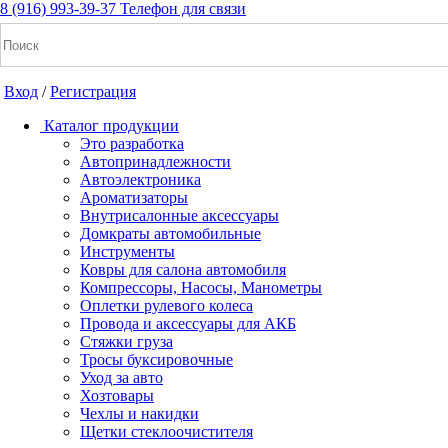
8 (916) 993-39-37
Телефон для связи
Вход
/
Регистрация
Каталог продукции
Это разработка
Автопринадлежности
Автоэлектроника
+7(916) 993-39-37
Ароматизаторы
Внутрисалонные аксессуары
Заказать звонок
Домкраты автомобильные
Инструменты
Ковры для салона автомобиля
Компрессоры, Насосы, Манометры
Notice: Undefined index: cart_total in /home/a/a2dm2020/a2dm.
Оплетки рулевого колеса
cache/apps/shop/templates/compiled/shop_ru_RU/ad/3d/07/ad3d076
Провода и аксессуары для АКБ
/home/a/a2dm2020/a2dm.ru/public_html/wa-cache/apps/shop/temp
Стяжки груза
Тросы буксировочные
Уход за авто
Вход
/
Регистрация
Хозтовары
Чехлы и накидки
Каталог продукции
Щетки стеклоочистителя
Это разработка