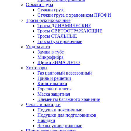
Стяжки груза
Стяжки груза
Стяжки груза с храповиком ПРОФИ
Тросы буксировочные
Тросы ДИНАМИЧЕСКИЕ
Тросы СВЕТООТРАЖАЮЩИЕ
Тросы СТАЛЬНЫЕ
Тросы буксировочные
Уход за авто
Замша в тубе
Микрофибра
Щетки ЗИМА-ЛЕТО
Хозтовары
Газ цанговый всесезонный
Гриль и решетки
Кипятильники
Горелки и плиты
Маска защитная
Элементы багажного хранение
Чехлы и накидки
Подушки поясничные
Подушки для подголовников
Накидки
Чехлы универсальные
Щетки стеклоочистителя