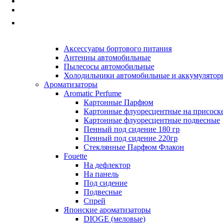
Автопринадлежности
Наборы а/м, Аптечки, Знаки авар-й ост.
Принадлежности для хранения и перелива жи
Прочие Автопринадлежности
Автоэлектроника
Аксессуары бортового питания
Антенны автомобильные
Пылесосы автомобильные
Холодильники автомобильные и аккумулятор
Ароматизаторы
Aromatic Perfume
Картонные Парфюм
Картонные флуоресцентные на присоск
Картонные флуоресцентные подвесные
Пенный под сидение 180 гр
Пенный под сидение 220гр
Стеклянные Парфюм Флакон
Fouette
На дефлектор
На панель
Под сидение
Подвесные
Спрей
Японские ароматизаторы
DIOGE (меловые)