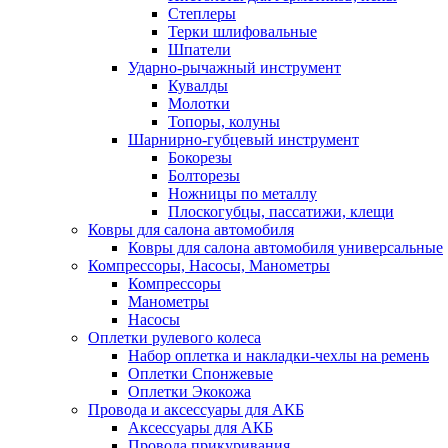
Степлеры
Терки шлифовальные
Шпатели
Ударно-рычажный инструмент
Кувалды
Молотки
Топоры, колуны
Шарнирно-губцевый инструмент
Бокорезы
Болторезы
Ножницы по металлу
Плоскогубцы, пассатижи, клещи
Ковры для салона автомобиля
Ковры для салона автомобиля универсальные
Компрессоры, Насосы, Манометры
Компрессоры
Манометры
Насосы
Оплетки рулевого колеса
Набор оплетка и накладки-чехлы на ремень
Оплетки Спонжевые
Оплетки Экокожа
Провода и аксессуары для АКБ
Аксессуары для АКБ
Провода прикуривания