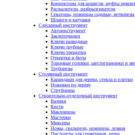
Коннекторы для шлангов, муфты ремонт
Распылители, разбрызгиватели
Секаторы, ножницы садовые, веткорезы
Шланги и катушки
Слесарный инструмент
Автоинструмент
Заклепочники
Ключи разводные
Ключи трубные
Ключи-трещотки
Отвертки и биты
Торцевые головки, шестигранники и зв
Труборезы
Столярный инструмент
Карандаши для дерева, стекла и плитки
Ножовки по дереву
Струбцины
Строительно-отделочный инструмент
Валики
Кисти
Макловицы
Мастерки
Миксеры
Ножы, скальпели, ножницы, лезвия
Пистолеты для герметиков, пены