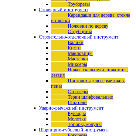
Труборезы
Столярный инструмент
Карандаши для дерева, стекла
и плитки
Ножовки по дереву
Струбцины
Строительно-отделочный инструмент
Валики
Кисти
Макловицы
Мастерки
Миксеры
Ножы, скальпели, ножницы,
лезвия
Пистолеты для герметиков,
пены
Степлеры
Терки шлифовальные
Шпатели
Ударно-рычажный инструмент
Кувалды
Молотки
Топоры, колуны
Шарнирно-губцевый инструмент
Бокорезы