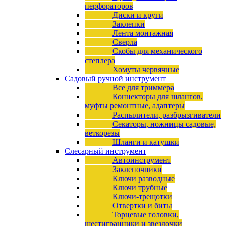
перфораторов
Диски и круги
Заклепки
Лента монтажная
Сверла
Скобы для механического
степлера
Хомуты червячные
Садовый ручной инструмент
Все для триммера
Коннекторы для шлангов,
муфты ремонтные, адаптеры
Распылители, разбрызгиватели
Секаторы, ножницы садовые,
веткорезы
Шланги и катушки
Слесарный инструмент
Автоинструмент
Заклепочники
Ключи разводные
Ключи трубные
Ключи-трещотки
Отвертки и биты
Торцевые головки,
шестигранники и звездочки