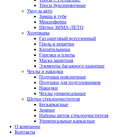
Тросы буксировочные
Уход за авто
Замша в тубе
Микрофибра
Щетки ЗИМА-ЛЕТО
Хозтовары
Газ цанговый всесезонный
Гриль и решетки
Кипятильники
Горелки и плиты
Маска защитная
Элементы багажного хранение
Чехлы и накидки
Подушки поясничные
Подушки для подголовников
Накидки
Чехлы универсальные
Щетки стеклоочистителя
Бескаркасные
Зимние
Наборы щеток стеклоочистителя
Универсальные каркасные
О компании
Контакты