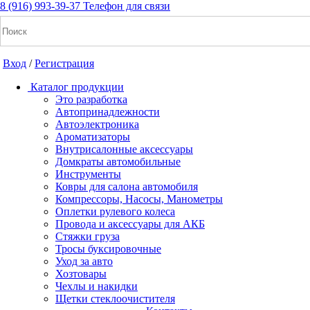
8 (916) 993-39-37
Телефон для связи
Вход
/
Регистрация
Каталог продукции
Это разработка
Автопринадлежности
Автоэлектроника
+7(916) 993-39-37
Ароматизаторы
Внутрисалонные аксессуары
Заказать звонок
Домкраты автомобильные
Инструменты
Ковры для салона автомобиля
Компрессоры, Насосы, Манометры
Notice: Undefined index: cart_total in
Оплетки рулевого колеса
/home/a/a2dm2020/a2dm.ru/public_html/wa-
Провода и аксессуары для АКБ
cache/apps/shop/templates/compiled/shop_ru_RU/ad/3d/07/ad3d0
Стяжки груза
on line 260 Notice: Trying to get property of non-object in
Тросы буксировочные
/home/a/a2dm2020/a2dm.ru/public_html/wa-
Уход за авто
cache/apps/shop/templates/compiled/shop_ru_RU/ad/3d/07/ad3d0
Хозтовары
on line 260 0
Р
Чехлы и накидки
Щетки стеклоочистителя