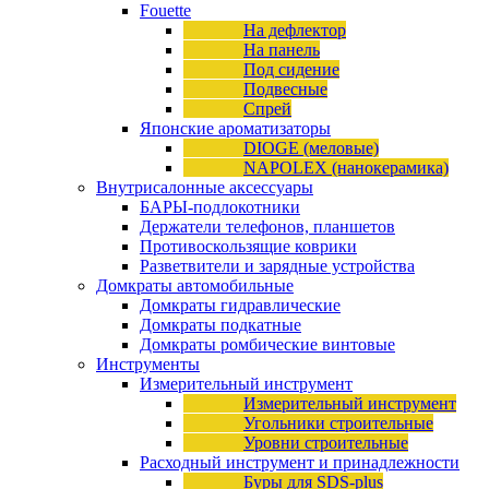
Fouette
На дефлектор
На панель
Под сидение
Подвесные
Спрей
Японские ароматизаторы
DIOGE (меловые)
NAPOLEX (нанокерамика)
Внутрисалонные аксессуары
БАРЫ-подлокотники
Держатели телефонов, планшетов
Противоскользящие коврики
Разветвители и зарядные устройства
Домкраты автомобильные
Домкраты гидравлические
Домкраты подкатные
Домкраты ромбические винтовые
Инструменты
Измерительный инструмент
Измерительный инструмент
Угольники строительные
Уровни строительные
Расходный инструмент и принадлежности
Буры для SDS-plus