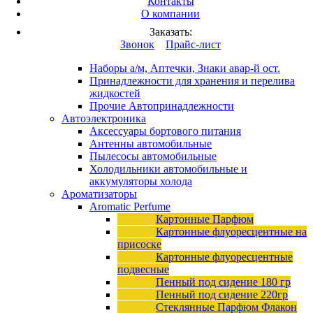
Контакты
Вход
/
Регистрация
О компании
Каталог продукции
Заказать:
Это разработка
Звонок
Прайс-лист
Автопринадлежности
Наборы а/м, Аптечки, Знаки авар-й ост.
Принадлежности для хранения и перелива
жидкостей
Прочие Автопринадлежности
Автоэлектроника
Аксессуары бортового питания
Антенны автомобильные
Пылесосы автомобильные
Холодильники автомобильные и
аккумуляторы холода
Ароматизаторы
Aromatic Perfume
Картонные Парфюм
Картонные флуоресцентные на
присоске
Картонные флуоресцентные
подвесные
Пенный под сидение 180 гр
Пенный под сидение 220гр
Стеклянные Парфюм Флакон