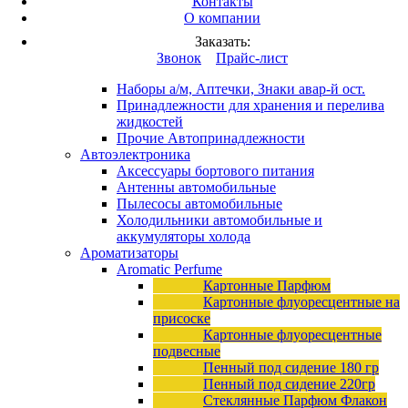
Контакты
Вход
/
Регистрация
О компании
Каталог продукции
Заказать:
Это разработка
Звонок
Прайс-лист
Автопринадлежности
Наборы а/м, Аптечки, Знаки авар-й ост.
Принадлежности для хранения и перелива
жидкостей
Прочие Автопринадлежности
Автоэлектроника
Аксессуары бортового питания
Антенны автомобильные
Пылесосы автомобильные
Холодильники автомобильные и
аккумуляторы холода
Ароматизаторы
Aromatic Perfume
Картонные Парфюм
Картонные флуоресцентные на
присоске
Картонные флуоресцентные
подвесные
Пенный под сидение 180 гр
Пенный под сидение 220гр
Стеклянные Парфюм Флакон