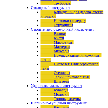
Труборезы
Столярный инструмент
Карандаши для дерева, стекла
и плитки
Ножовки по дереву
Струбцины
Строительно-отделочный инструмент
Валики
Кисти
Макловицы
Мастерки
Миксеры
Ножы, скальпели, ножницы,
лезвия
Пистолеты для герметиков,
пены
Степлеры
Терки шлифовальные
Шпатели
Ударно-рычажный инструмент
Кувалды
Молотки
Топоры, колуны
Шарнирно-губцевый инструмент
Бокорезы