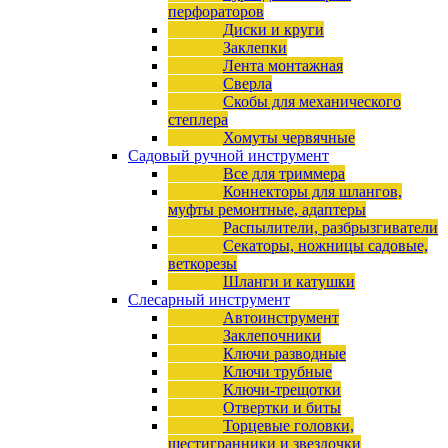
перфораторов
Диски и круги
Заклепки
Лента монтажная
Сверла
Скобы для механического
степлера
Хомуты червячные
Садовый ручной инструмент
Все для триммера
Коннекторы для шлангов,
муфты ремонтные, адаптеры
Распылители, разбрызгиватели
Секаторы, ножницы садовые,
веткорезы
Шланги и катушки
Слесарный инструмент
Автоинструмент
Заклепочники
Ключи разводные
Ключи трубные
Ключи-трещотки
Отвертки и биты
Торцевые головки,
шестигранники и звездочки