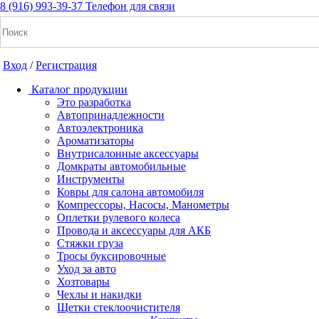
8 (916) 993-39-37
Телефон для связи
Вход
/
Регистрация
Каталог продукции
Это разработка
Автопринадлежности
Автоэлектроника
+7(916) 993-39-37
Ароматизаторы
Внутрисалонные аксессуары
Заказать звонок
Домкраты автомобильные
Инструменты
Ковры для салона автомобиля
Компрессоры, Насосы, Манометры
Notice: Undefined index: cart_total in
Оплетки рулевого колеса
/home/a/a2dm2020/a2dm.ru/public_html/wa-
Провода и аксессуары для АКБ
cache/apps/shop/templates/compiled/shop_ru_RU/ad/3d/07/ad3d0
Стяжки груза
on line 260 Notice: Trying to get property of non-object in
Тросы буксировочные
/home/a/a2dm2020/a2dm.ru/public_html/wa-
Уход за авто
cache/apps/shop/templates/compiled/shop_ru_RU/ad/3d/07/ad3d0
Хозтовары
on line 260 0
Р
Чехлы и накидки
Щетки стеклоочистителя