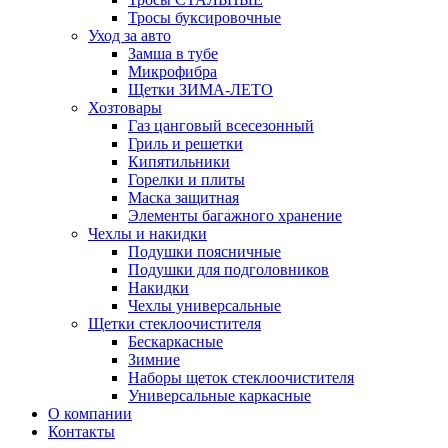
Тросы буксировочные
Уход за авто
Замша в тубе
Микрофибра
Щетки ЗИМА-ЛЕТО
Хозтовары
Газ цанговый всесезонный
Гриль и решетки
Кипятильники
Горелки и плиты
Маска защитная
Элементы багажного хранение
Чехлы и накидки
Подушки поясничные
Подушки для подголовников
Накидки
Чехлы универсальные
Щетки стеклоочистителя
Бескаркасные
Зимние
Наборы щеток стеклоочистителя
Универсальные каркасные
О компании
Контакты