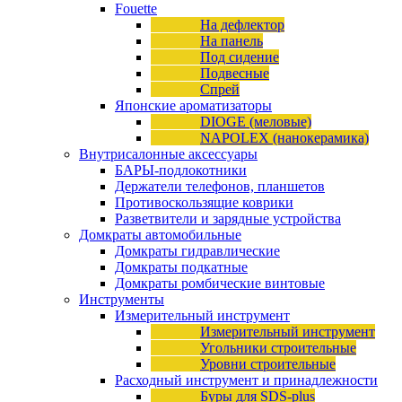
Fouette
На дефлектор
На панель
Под сидение
Подвесные
Спрей
Японские ароматизаторы
DIOGE (меловые)
NAPOLEX (нанокерамика)
Внутрисалонные аксессуары
БАРЫ-подлокотники
Держатели телефонов, планшетов
Противоскользящие коврики
Разветвители и зарядные устройства
Домкраты автомобильные
Домкраты гидравлические
Домкраты подкатные
Домкраты ромбические винтовые
Инструменты
Измерительный инструмент
Измерительный инструмент
Угольники строительные
Уровни строительные
Расходный инструмент и принадлежности
Буры для SDS-plus