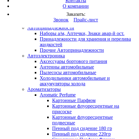
Контакты
Вход
/
Регистрация
О компании
Заказать:
Каталог продукции
Звонок
Прайс-лист
Это разработка
Автопринадлежности
Наборы а/м, Аптечки, Знаки авар-й ост.
Принадлежности для хранения и перелива
жидкостей
Прочие Автопринадлежности
Автоэлектроника
Аксессуары бортового питания
Антенны автомобильные
Пылесосы автомобильные
Холодильники автомобильные и
аккумуляторы холода
Ароматизаторы
Aromatic Perfume
Картонные Парфюм
Картонные флуоресцентные на
присоске
Картонные флуоресцентные
подвесные
Пенный под сидение 180 гр
Пенный под сидение 220гр