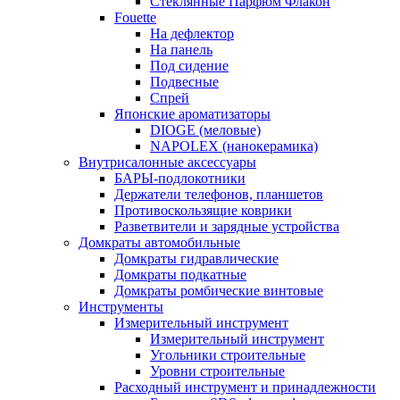
Стеклянные Парфюм Флакон
Fouette
На дефлектор
На панель
Под сидение
Подвесные
Спрей
Японские ароматизаторы
DIOGE (меловые)
NAPOLEX (нанокерамика)
Внутрисалонные аксессуары
БАРЫ-подлокотники
Держатели телефонов, планшетов
Противоскользящие коврики
Разветвители и зарядные устройства
Домкраты автомобильные
Домкраты гидравлические
Домкраты подкатные
Домкраты ромбические винтовые
Инструменты
Измерительный инструмент
Измерительный инструмент
Угольники строительные
Уровни строительные
Расходный инструмент и принадлежности