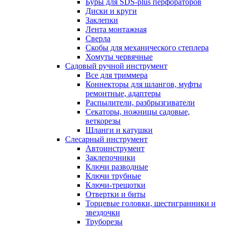
Буры для SDS-plus перфораторов
Диски и круги
Заклепки
Лента монтажная
Сверла
Скобы для механического степлера
Хомуты червячные
Садовый ручной инструмент
Все для триммера
Коннекторы для шлангов, муфты
ремонтные, адаптеры
Распылители, разбрызгиватели
Секаторы, ножницы садовые,
веткорезы
Шланги и катушки
Слесарный инструмент
Автоинструмент
Заклепочники
Ключи разводные
Ключи трубные
Ключи-трещотки
Отвертки и биты
Торцевые головки, шестигранники и
звездочки
Труборезы