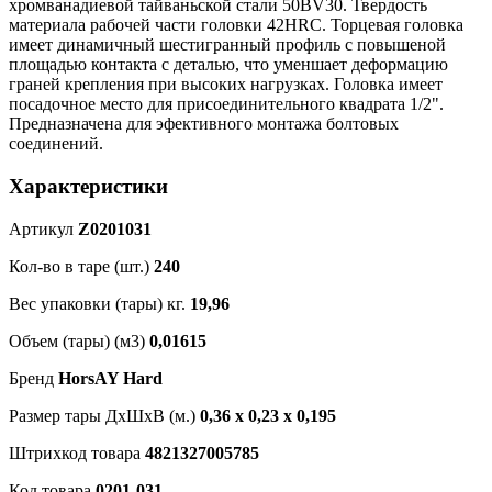
хромванадиевой тайваньской стали 50BV30. Твердость
материала рабочей части головки 42HRC. Торцевая головка
имеет динамичный шестигранный профиль с повышеной
площадью контакта с деталью, что уменшает деформацию
граней крепления при высоких нагрузках. Головка имеет
посадочное место для присоединительного квадрата 1/2".
Предназначена для эфективного монтажа болтовых
соединений.
Характеристики
Артикул
Z0201031
Кол-во в таре (шт.)
240
Вес упаковки (тары) кг.
19,96
Объем (тары) (м3)
0,01615
Бренд
HorsAY Hard
Размер тары ДхШхВ (м.)
0,36 х 0,23 х 0,195
Штрихкод товара
4821327005785
Код товара
0201-031