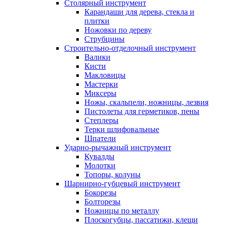
Столярный инструмент
Карандаши для дерева, стекла и
плитки
Ножовки по дереву
Струбцины
Строительно-отделочный инструмент
Валики
Кисти
Макловицы
Мастерки
Миксеры
Ножы, скальпели, ножницы, лезвия
Пистолеты для герметиков, пены
Степлеры
Терки шлифовальные
Шпатели
Ударно-рычажный инструмент
Кувалды
Молотки
Топоры, колуны
Шарнирно-губцевый инструмент
Бокорезы
Болторезы
Ножницы по металлу
Плоскогубцы, пассатижи, клещи