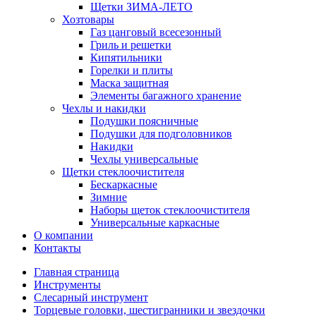
Щетки ЗИМА-ЛЕТО
Хозтовары
Газ цанговый всесезонный
Гриль и решетки
Кипятильники
Горелки и плиты
Маска защитная
Элементы багажного хранение
Чехлы и накидки
Подушки поясничные
Подушки для подголовников
Накидки
Чехлы универсальные
Щетки стеклоочистителя
Бескаркасные
Зимние
Наборы щеток стеклоочистителя
Универсальные каркасные
О компании
Контакты
Главная страница
Инструменты
Слесарный инструмент
Торцевые головки, шестигранники и звездочки